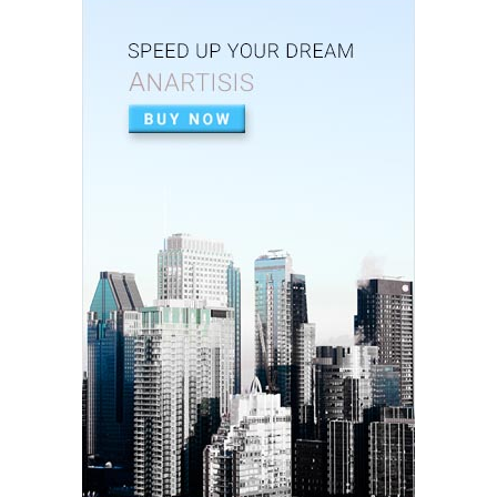
Dinsos P3AP2KB Banjar Raih Predikat Sangat
Baik dalam Opini ...
Feb 26, 2026
UNCATEGORIZED
Perkuat Sinergi, Pemkab Banjar Gelar Rakor
TP3S untuk Perta...
Feb 25, 2026