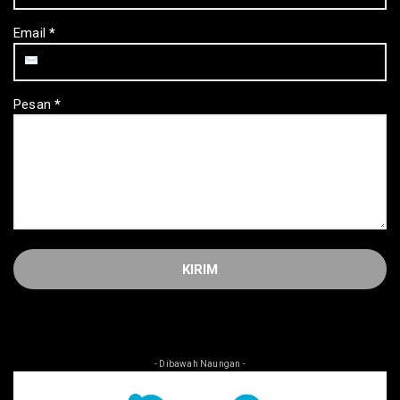
Email
*
Pesan
*
- Dibawah Naungan -