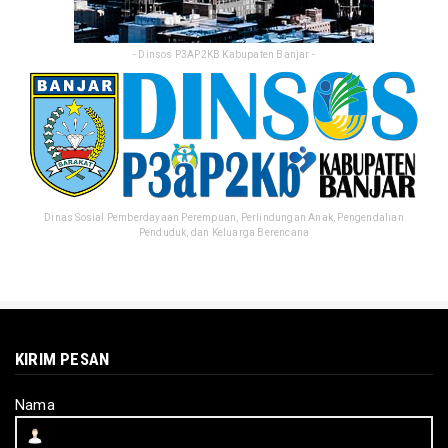
- Dinsos P3AP2KB Kabupaten Banjar -
Dinas Sosial Pemberdayaan Perempuan, Perlindungan Anak, Pengendalian
Penduduk, dan Keluarga Berencana
KIRIM PESAN
Nama