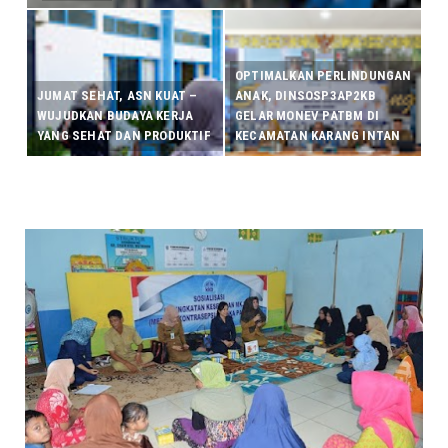
OPTIMALKAN PERLINDUNGAN
JUMAT SEHAT, ASN KUAT –
ANAK, DINSOSP3AP2KB
WUJUDKAN BUDAYA KERJA
GELAR MONEV PATBM DI
YANG SEHAT DAN PRODUKTIF
KECAMATAN KARANG INTAN