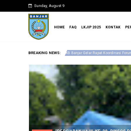
Sunday, August 9
HOME
FAQ
LKJIP 2025
KONTAK
PE
BREAKING NEWS:
Optimalkan
al P3AP2KB Banjar Gelar Rapat Koordinasi Forum Anak Daerah