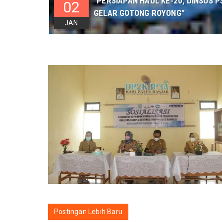
"PERSIAPAN HAUL KE-20, DINSOS
02
GELAR GOTONG ROYONG"
JAN
Postingan Lebih Baru