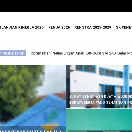
RJANJIAN KINERJA 2025
RENJA 2026
RENSTRA 2025-2029
SK PENE
 Perlindungan Anak, DINSOSP3AP2KB Gelar Monev PATBM di Kecamatan Kar
JUMAT SEHAT, ASN KUAT – WUJUD
BUDAYA KERJA YANG SEHAT DAN P