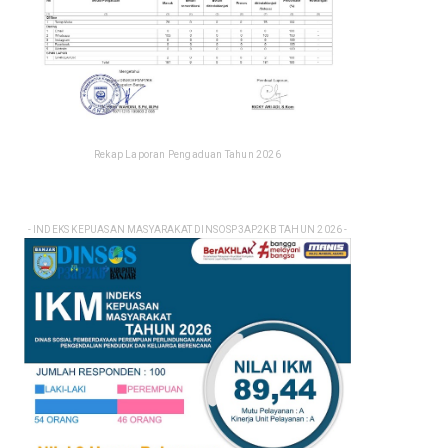
Rekap Laporan Pengaduan Tahun 2026
- INDEKS KEPUASAN MASYARAKAT DINSOSP3AP2KB TAHUN 2026 -