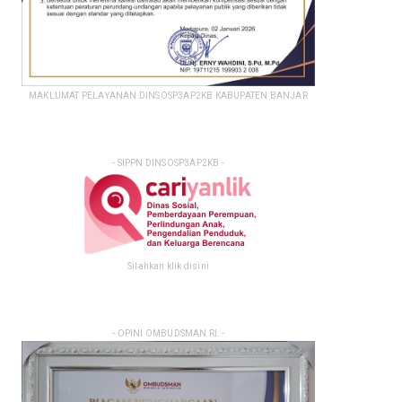
MAKLUMAT PELAYANAN DINSOSP3AP2KB KABUPATEN BANJAR
- SIPPN DINSOSP3AP2KB -
Silahkan klik disini
- OPINI OMBUDSMAN RI: -