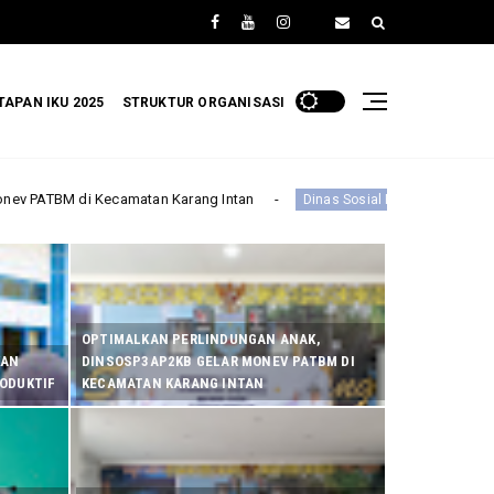
TAPAN IKU 2025
STRUKTUR ORGANISASI
ang Intan
Dinas Sosial P3AP2KB Banjar Gelar Rapat Koordinasi Forum
OPTIMALKAN PERLINDUNGAN ANAK,
KAN
DINSOSP3AP2KB GELAR MONEV PATBM DI
RODUKTIF
KECAMATAN KARANG INTAN