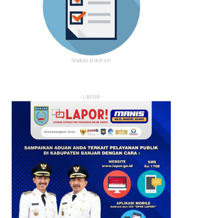
Silakan klik disni
- LAPOR -