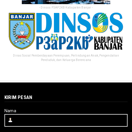
- Dinsos P3AP2KB Kabupaten Banjar -
Dinas Sosial Pemberdayaan Perempuan, Perlindungan Anak, Pengendalian
Penduduk, dan Keluarga Berencana
KIRIM PESAN
Nama