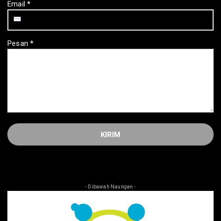
Email
*
Pesan
*
- Dibawah Naungan -