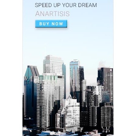
Baik dalam Opini ...
Feb 26, 2026
UNCATEGORIZED
Perkuat Sinergi, Pemkab Banjar Gelar Rakor
TP3S untuk Perta...
Feb 25, 2026