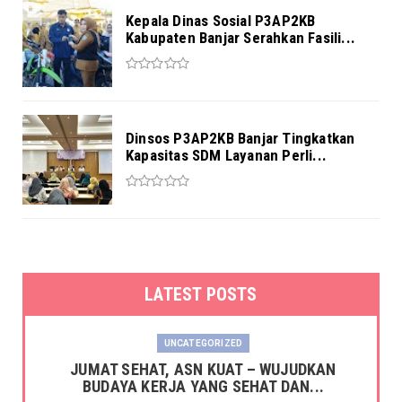
Kepala Dinas Sosial P3AP2KB
Kabupaten Banjar Serahkan Fasili...
Dinsos P3AP2KB Banjar Tingkatkan
Kapasitas SDM Layanan Perli...
LATEST POSTS
UNCATEGORIZED
JUMAT SEHAT, ASN KUAT – WUJUDKAN
BUDAYA KERJA YANG SEHAT DAN...