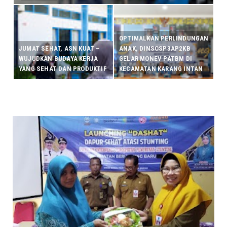
OPTIMALKAN PERLINDUNGAN
JUMAT SEHAT, ASN KUAT –
ANAK, DINSOSP3AP2KB
WUJUDKAN BUDAYA KERJA
GELAR MONEV PATBM DI
YANG SEHAT DAN PRODUKTIF
KECAMATAN KARANG INTAN