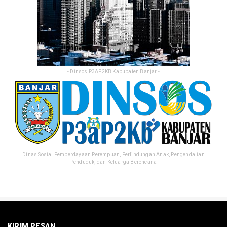
- Dinsos P3AP2KB Kabupaten Banjar -
Dinas Sosial Pemberdayaan Perempuan, Perlindungan Anak, Pengendalian
Penduduk, dan Keluarga Berencana
KIRIM PESAN