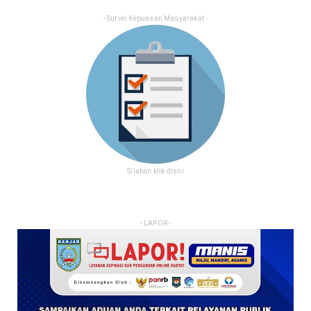
- Survei Kepuasan Masyarakat -
Silakan klik disni
- LAPOR -