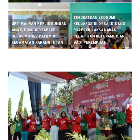
TINGKATKAN EKONOMI
OPTIMALKAN PERLINDUNGAN
KELUARGA DI DESA, DINSOS
ANAK, DINSOSP3AP2KB
P3AP2KB LAKSANAKAN
GELAR MONEV PATBM DI
PELATIHAN KETERAMPILAN
KECAMATAN KARANG INTAN
BAGI PEREMPUAN