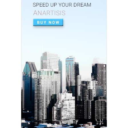
Baik dalam Opini ...
Feb 26, 2026
UNCATEGORIZED
Perkuat Sinergi, Pemkab Banjar Gelar Rakor
TP3S untuk Perta...
Feb 25, 2026