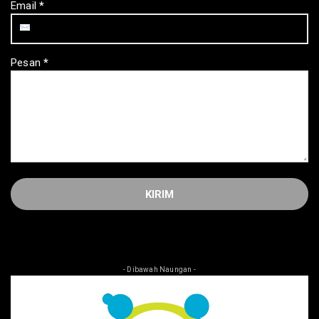
Email
*
Pesan
*
- Dibawah Naungan -