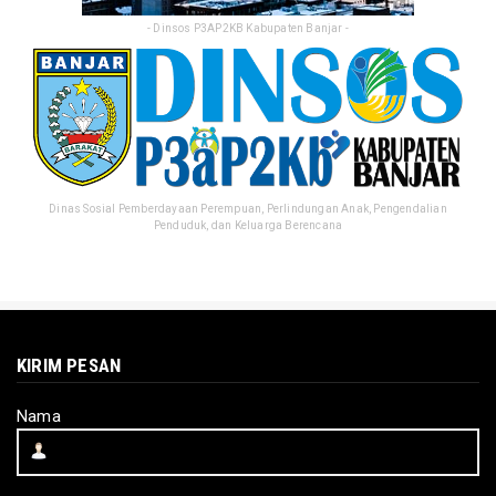
- Dinsos P3AP2KB Kabupaten Banjar -
Dinas Sosial Pemberdayaan Perempuan, Perlindungan Anak, Pengendalian
Penduduk, dan Keluarga Berencana
KIRIM PESAN
Nama