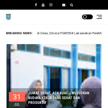
 Desa, Dinsos P3AP2KB Laksanakan Pelatihan Keterampilan Bagi Perempua
BREAKING NEWS:
JUMAT SEHAT, ASN KUAT – WUJUDKAN
31
BUDAYA KERJA YANG SEHAT DAN
PRODUKTIF
JUL