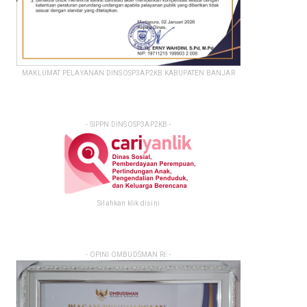
MAKLUMAT PELAYANAN DINSOSP3AP2KB KABUPATEN BANJAR
- SIPPN DINSOSP3AP2KB -
Silahkan klik disini
- OPINI OMBUDSMAN RI: -