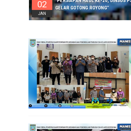
"PERSIAPAN HAUL KE-20, DINSOS
02
GELAR GOTONG ROYONG"
JAN