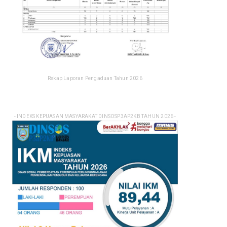
Rekap Laporan Pengaduan Tahun 2026
- INDEKS KEPUASAN MASYARAKAT DINSOSP3AP2KB TAHUN 2026 -