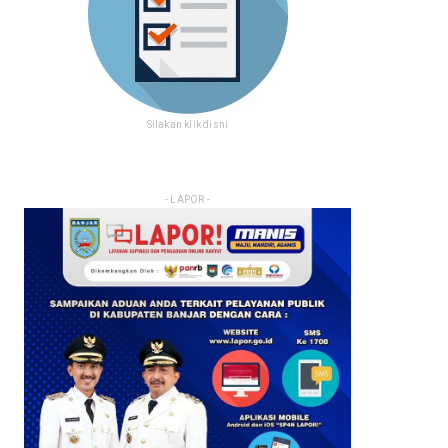
Silakan klik disni
- LAPOR -