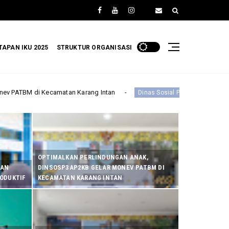
TAPAN IKU 2025
STRUKTUR ORGANISASI
g Intan
Dinas Sosial P3AP2KB Banjar Gelar Rapat Koordinasi Forum A
OPTIMALKAN PERLINDUNGAN ANAK,
KAN
DINSOSP3AP2KB GELAR MONEV PATBM DI
RODUKTIF
KECAMATAN KARANG INTAN