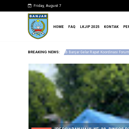
Friday, August 7
HOME
FAQ
LKJIP 2025
KONTAK
PE
BREAKING NEWS:
Optimalkan P
l P3AP2KB Banjar Gelar Rapat Koordinasi Forum Anak Daerah