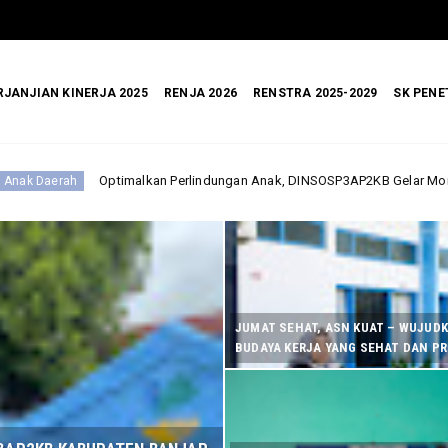
RJANJIAN KINERJA 2025
RENJA 2026
RENSTRA 2025-2029
SK PENE
erlindungan Anak, DINSOSP3AP2KB Gelar Monev PATBM di Kecamatan Karan
JUMAT SEHAT, ASN KUAT – WUJUD
BUDAYA KERJA YANG SEHAT DAN P