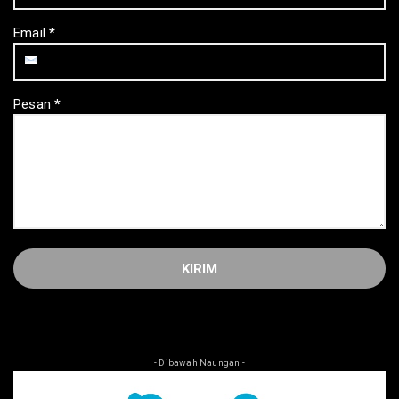
Email
*
Pesan
*
- Dibawah Naungan -