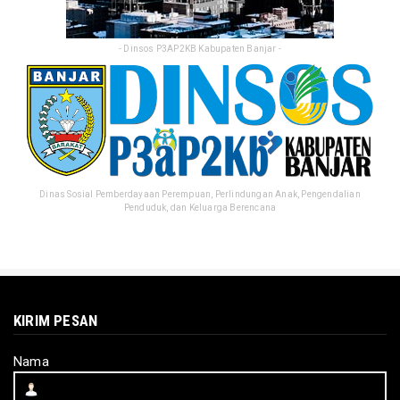
- Dinsos P3AP2KB Kabupaten Banjar -
Dinas Sosial Pemberdayaan Perempuan, Perlindungan Anak, Pengendalian
Penduduk, dan Keluarga Berencana
KIRIM PESAN
Nama