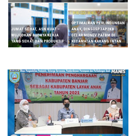
OPTIMALKAN PERLINDUNGAN
JUMAT SEHAT, ASN KUAT –
ANAK, DINSOSP3AP2KB
WUJUDKAN BUDAYA KERJA
GELAR MONEV PATBM DI
YANG SEHAT DAN PRODUKTIF
KECAMATAN KARANG INTAN