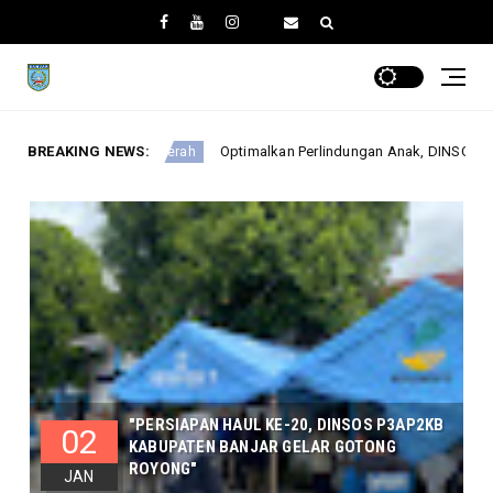
BREAKING NEWS:
Optimalkan Perlindungan Anak, DINSOSP3AP2KB Gelar Monev PATBM d
ah
"PERSIAPAN HAUL KE-20, DINSOS P3AP2KB
02
KABUPATEN BANJAR GELAR GOTONG
ROYONG"
JAN