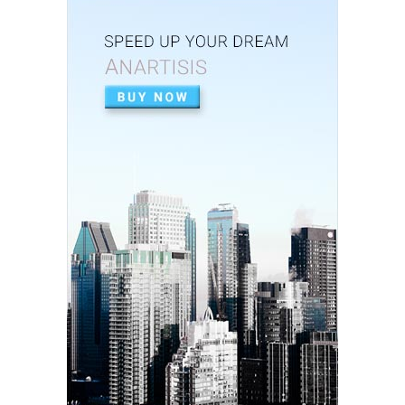
Dinsos P3AP2KB Banjar Raih Predikat Sangat
Baik dalam Opini ...
Feb 26, 2026
UNCATEGORIZED
Perkuat Sinergi, Pemkab Banjar Gelar Rakor
TP3S untuk Perta...
Feb 25, 2026