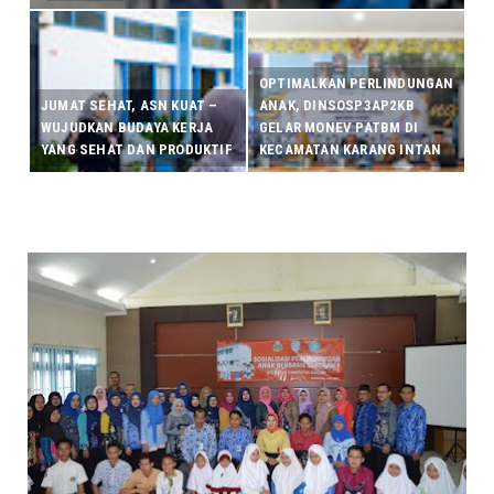
OPTIMALKAN PERLINDUNGAN
JUMAT SEHAT, ASN KUAT –
ANAK, DINSOSP3AP2KB
WUJUDKAN BUDAYA KERJA
GELAR MONEV PATBM DI
YANG SEHAT DAN PRODUKTIF
KECAMATAN KARANG INTAN