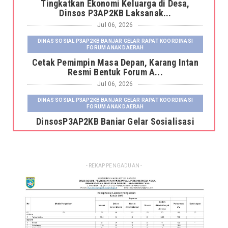
Tingkatkan Ekonomi Keluarga di Desa,
Dinsos P3AP2KB Laksanak...
Jul 06, 2026
DINAS SOSIAL P3AP2KB BANJAR GELAR RAPAT KOORDINASI
FORUM ANAK DAERAH
Cetak Pemimpin Masa Depan, Karang Intan
Resmi Bentuk Forum A...
Jul 06, 2026
DINAS SOSIAL P3AP2KB BANJAR GELAR RAPAT KOORDINASI
FORUM ANAK DAERAH
DinsosP3AP2KB Banjar Gelar Sosialisasi
Pemutakhiran dan Pemb...
Jul 06, 2026
DINAS SOSIAL P3AP2KB BANJAR GELAR RAPAT KOORDINASI
- REKAP PENGADUAN -
FORUM ANAK DAERAH
Kepala Dinas Sosial P3AP2KB Kabupaten
Banjar Serahkan Fasili...
Jun 23, 2026
DINSOS P3AP2KB BANJAR GELAR RAKOR SISTEM INFORMASI
KELUARGA TAHUN 2026