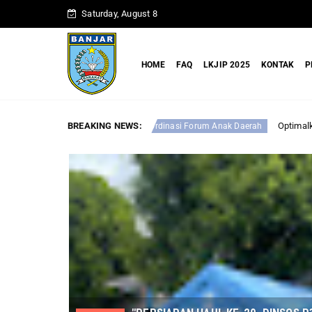
Saturday, August 8
HOME
FAQ
LKJIP 2025
KONTAK
P
BREAKING NEWS:
Optimalkan Perlindungan Anak, DINSO
pat Koordinasi Forum Anak Daerah