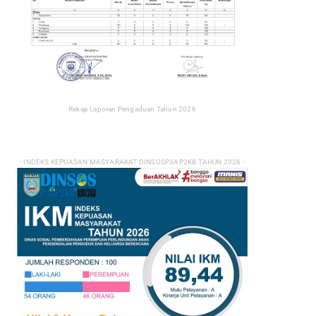
Rekap Laporan Pengaduan Tahun 2026
- INDEKS KEPUASAN MASYARAKAT DINSOSP3AP2KB TAHUN 2026 -