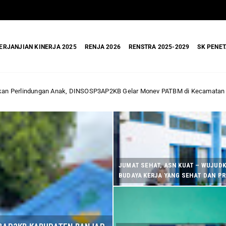
ERJANJIAN KINERJA 2025
RENJA 2026
RENSTRA 2025-2029
SK PENET
SP3AP2KB Gelar Monev PATBM di Kecamatan Karang Intan
Dinas Sosi
JUMAT SEHAT, ASN KUAT – WUJUD
BUDAYA KERJA YANG SEHAT DAN P