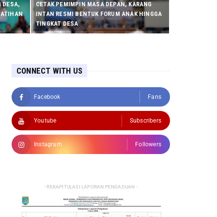
 DESA,
CETAK PEMIMPIN MASA DEPAN, KARANG
LATIHAN
INTAN RESMI BENTUK FORUM ANAK HINGGA
TINGKAT DESA
CONNECT WITH US
Facebook
Fans
Youtube
Subscribers
Instagram
Followers
- REKAPITULASI LAPORAN PENGADUAN -