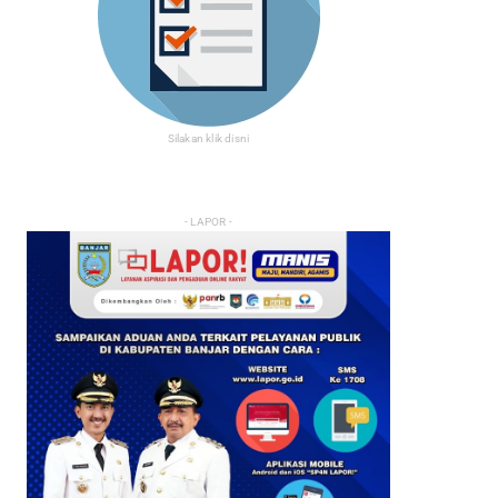
Silakan klik disni
- LAPOR -