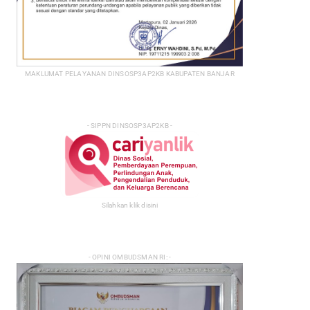
MAKLUMAT PELAYANAN DINSOSP3AP2KB KABUPATEN BANJAR
- SIPPN DINSOSP3AP2KB -
Silahkan klik disini
- OPINI OMBUDSMAN RI: -