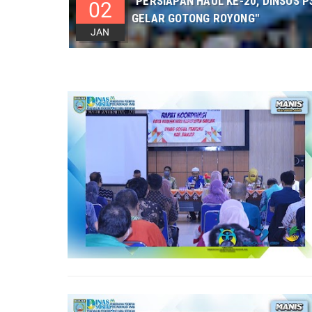
"PERSIAPAN HAUL KE-20, DINSOS
02
GELAR GOTONG ROYONG"
JAN