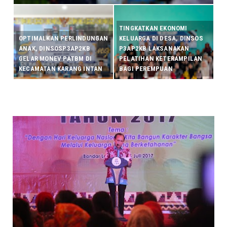
TINGKATKAN EKONOMI
OPTIMALKAN PERLINDUNGAN
KELUARGA DI DESA, DINSOS
ANAK, DINSOSP3AP2KB
P3AP2KB LAKSANAKAN
GELAR MONEV PATBM DI
PELATIHAN KETERAMPILAN
KECAMATAN KARANG INTAN
BAGI PEREMPUAN