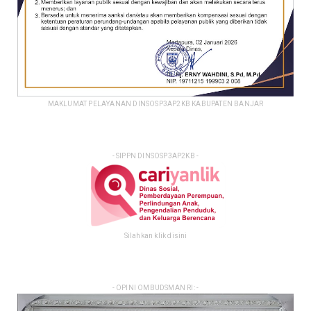
MAKLUMAT PELAYANAN DINSOSP3AP2KB KABUPATEN BANJAR
- SIPPN DINSOSP3AP2KB -
Silahkan klik disini
- OPINI OMBUDSMAN RI: -