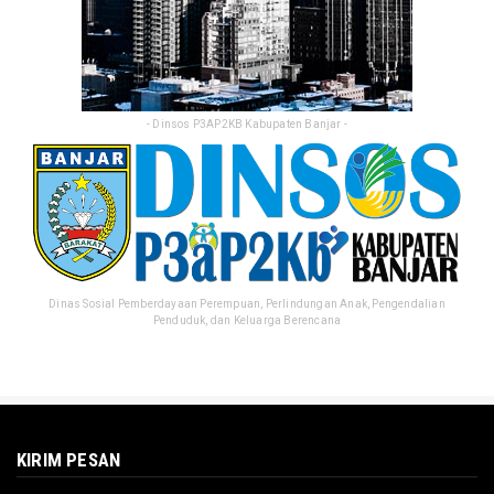
- Dinsos P3AP2KB Kabupaten Banjar -
Dinas Sosial Pemberdayaan Perempuan, Perlindungan Anak, Pengendalian
Penduduk, dan Keluarga Berencana
KIRIM PESAN