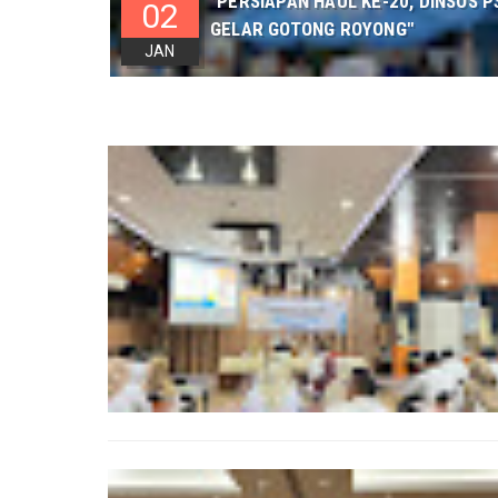
"PERSIAPAN HAUL KE-20, DINSOS
02
GELAR GOTONG ROYONG"
JAN