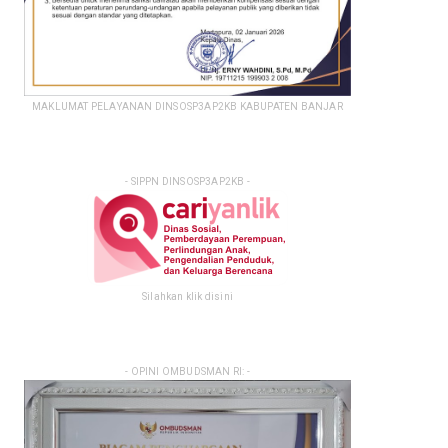
MAKLUMAT PELAYANAN DINSOSP3AP2KB KABUPATEN BANJAR
- SIPPN DINSOSP3AP2KB -
Silahkan klik disini
- OPINI OMBUDSMAN RI: -