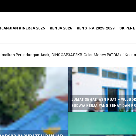
RJANJIAN KINERJA 2025
RENJA 2026
RENSTRA 2025-2029
SK PENE
DINSOSP3AP2KB Gelar Monev PATBM di Kecamatan Karang Intan
Dinas
JUMAT SEHAT, ASN KUAT – WUJUD
BUDAYA KERJA YANG SEHAT DAN P