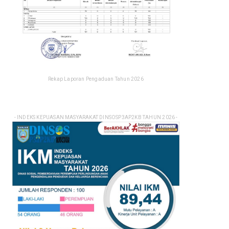
Rekap Laporan Pengaduan Tahun 2026
- INDEKS KEPUASAN MASYARAKAT DINSOSP3AP2KB TAHUN 2026 -