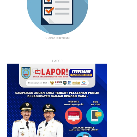
Silakan klik disni
- LAPOR -