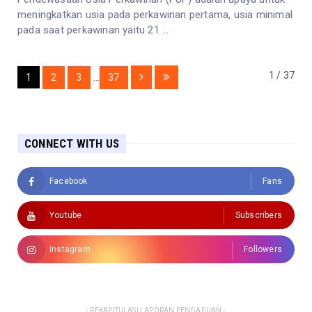
meningkatkan usia pada perkawinan pertama, usia minimal
pada saat perkawinan yaitu 21 ...
1 / 37
1
2
3
...
37
CONNECT WITH US
Facebook
Fans
Youtube
Subscribers
Instagram
Followers
- REKAPITULASI LAPORAN PENGADUAN -