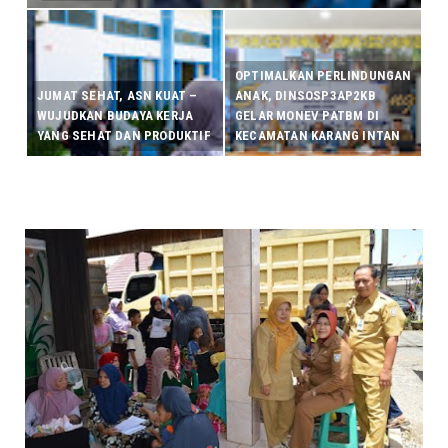
OPTIMALKAN PERLINDUNGAN
JUMAT SEHAT, ASN KUAT –
ANAK, DINSOSP3AP2KB
WUJUDKAN BUDAYA KERJA
GELAR MONEV PATBM DI
YANG SEHAT DAN PRODUKTIF
KECAMATAN KARANG INTAN