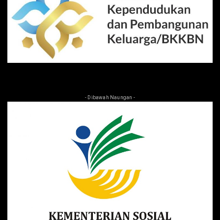
- Dibawah Naungan -