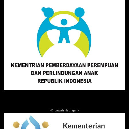
- Dibawah Naungan -