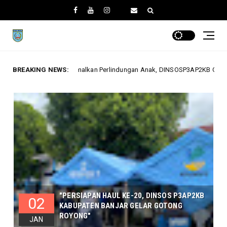
indungan Anak, DINSOSP3AP2KB Gelar Monev PATBM di Kecamatan Karang I
BREAKING NEWS:
"PERSIAPAN HAUL KE-20, DINSOS P3AP2KB
02
KABUPATEN BANJAR GELAR GOTONG
ROYONG"
JAN