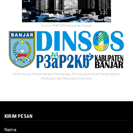
- Dinsos P3AP2KB Kabupaten Banjar -
Dinas Sosial Pemberdayaan Perempuan, Perlindungan Anak, Pengendalian
Penduduk, dan Keluarga Berencana
KIRIM PESAN
Nama