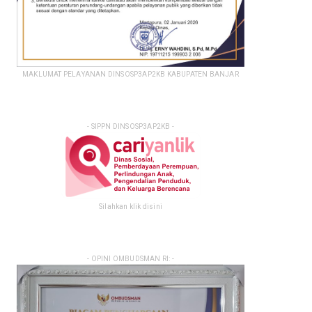
MAKLUMAT PELAYANAN DINSOSP3AP2KB KABUPATEN BANJAR
- SIPPN DINSOSP3AP2KB -
Silahkan klik disini
- OPINI OMBUDSMAN RI: -