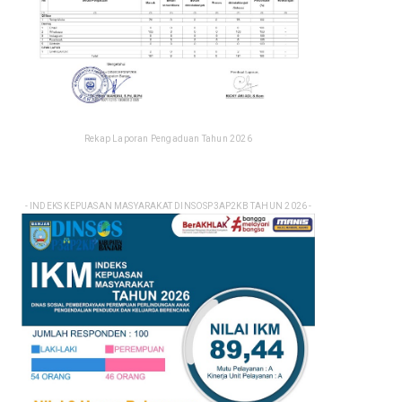
Rekap Laporan Pengaduan Tahun 2026
- INDEKS KEPUASAN MASYARAKAT DINSOSP3AP2KB TAHUN 2026 -