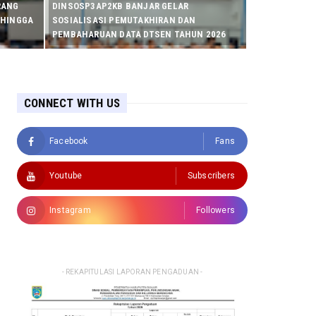
RANG
DINSOSP3AP2KB BANJAR GELAR
 HINGGA
SOSIALISASI PEMUTAKHIRAN DAN
PEMBAHARUAN DATA DTSEN TAHUN 2026
CONNECT WITH US
Facebook
Fans
Youtube
Subscribers
Instagram
Followers
- REKAPITULASI LAPORAN PENGADUAN -