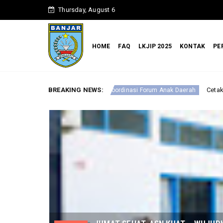
Thursday, August 6
HOME
FAQ
LKJIP 2025
KONTAK
PE
BREAKING NEWS:
Cetak Pemimpin Masa Depan, Karan
 Rapat Koordinasi Forum Anak Daerah