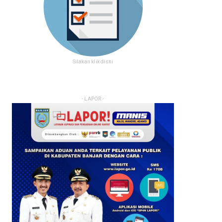
Silakan klik disni
- LAPOR -