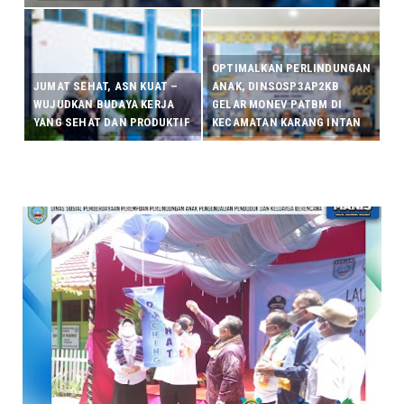
OPTIMALKAN PERLINDUNGAN
JUMAT SEHAT, ASN KUAT –
ANAK, DINSOSP3AP2KB
WUJUDKAN BUDAYA KERJA
GELAR MONEV PATBM DI
YANG SEHAT DAN PRODUKTIF
KECAMATAN KARANG INTAN