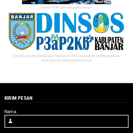
- Dinsos P3AP2KB Kabupaten Banjar -
Dinas Sosial Pemberdayaan Perempuan, Perlindungan Anak, Pengendalian
Penduduk, dan Keluarga Berencana
KIRIM PESAN
Nama