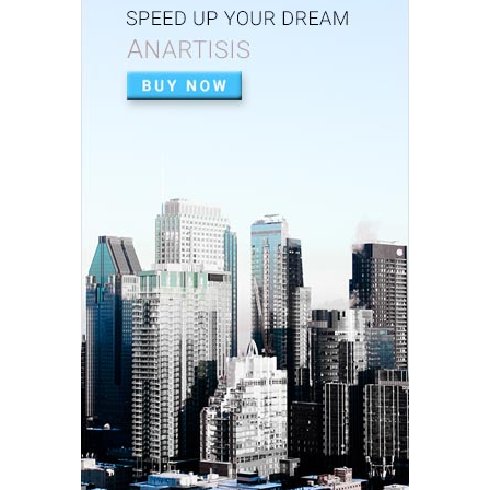
Baik dalam Opini ...
Feb 26, 2026
UNCATEGORIZED
Perkuat Sinergi, Pemkab Banjar Gelar Rakor
TP3S untuk Perta...
Feb 25, 2026