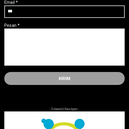
Email
*
Pesan
*
- Dibawah Naungan -