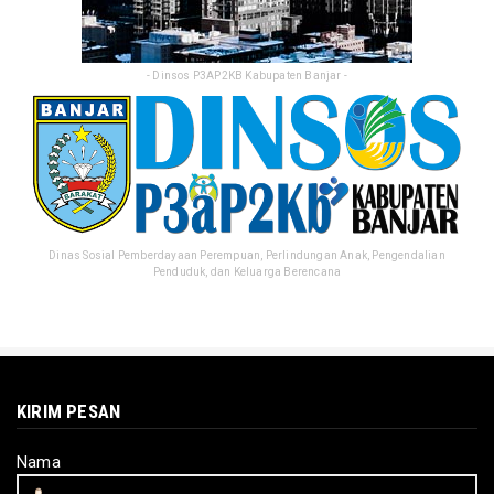
- Dinsos P3AP2KB Kabupaten Banjar -
Dinas Sosial Pemberdayaan Perempuan, Perlindungan Anak, Pengendalian
Penduduk, dan Keluarga Berencana
KIRIM PESAN
Nama