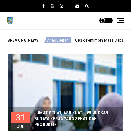
BREAKING NEWS:
Cetak Pemimpin Masa Depan, Karang Intan Resmi Bentuk F
 Anak Daerah
JUMAT SEHAT, ASN KUAT – WUJUDKAN
31
BUDAYA KERJA YANG SEHAT DAN
PRODUKTIF
JUL