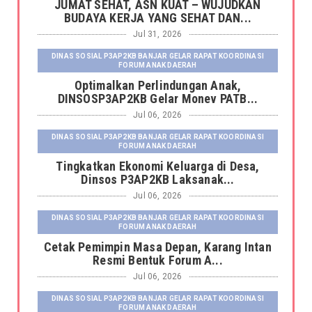
JUMAT SEHAT, ASN KUAT – WUJUDKAN
BUDAYA KERJA YANG SEHAT DAN...
Jul 31, 2026
DINAS SOSIAL P3AP2KB BANJAR GELAR RAPAT KOORDINASI
FORUM ANAK DAERAH
Optimalkan Perlindungan Anak,
DINSOSP3AP2KB Gelar Monev PATB...
Jul 06, 2026
DINAS SOSIAL P3AP2KB BANJAR GELAR RAPAT KOORDINASI
FORUM ANAK DAERAH
Tingkatkan Ekonomi Keluarga di Desa,
Dinsos P3AP2KB Laksanak...
Jul 06, 2026
DINAS SOSIAL P3AP2KB BANJAR GELAR RAPAT KOORDINASI
FORUM ANAK DAERAH
Cetak Pemimpin Masa Depan, Karang Intan
Resmi Bentuk Forum A...
Jul 06, 2026
DINAS SOSIAL P3AP2KB BANJAR GELAR RAPAT KOORDINASI
FORUM ANAK DAERAH