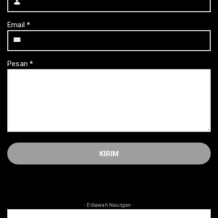
Email
*
Pesan
*
- Dibawah Naungan -