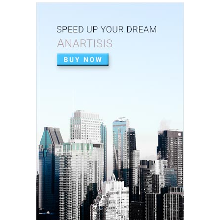
Dinsos P3AP2KB Banjar Raih Predikat Sangat
Baik dalam Opini ...
Feb 26, 2026
UNCATEGORIZED
Perkuat Sinergi, Pemkab Banjar Gelar Rakor
TP3S untuk Perta...
Feb 25, 2026