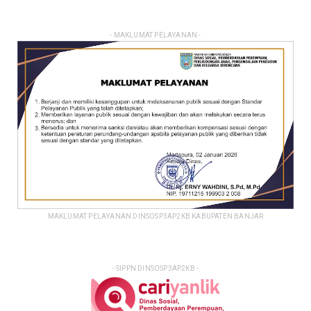
- MAKLUMAT PELAYANAN -
MAKLUMAT PELAYANAN DINSOSP3AP2KB KABUPATEN BANJAR
- SIPPN DINSOSP3AP2KB -