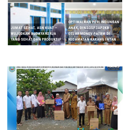
OPTIMALKAN PERLINDUNGAN
JUMAT SEHAT, ASN KUAT –
ANAK, DINSOSP3AP2KB
WUJUDKAN BUDAYA KERJA
GELAR MONEV PATBM DI
YANG SEHAT DAN PRODUKTIF
KECAMATAN KARANG INTAN