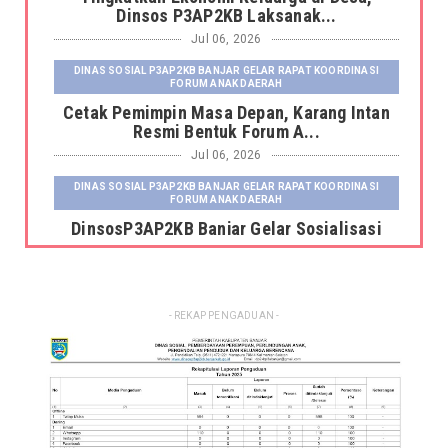
Dinsos P3AP2KB Laksanak...
Jul 06, 2026
DINAS SOSIAL P3AP2KB BANJAR GELAR RAPAT KOORDINASI
FORUM ANAK DAERAH
Cetak Pemimpin Masa Depan, Karang Intan
Resmi Bentuk Forum A...
Jul 06, 2026
DINAS SOSIAL P3AP2KB BANJAR GELAR RAPAT KOORDINASI
FORUM ANAK DAERAH
DinsosP3AP2KB Banjar Gelar Sosialisasi
Pemutakhiran dan Pemb...
Jul 06, 2026
DINAS SOSIAL P3AP2KB BANJAR GELAR RAPAT KOORDINASI
- REKAP PENGADUAN -
FORUM ANAK DAERAH
Kepala Dinas Sosial P3AP2KB Kabupaten
Banjar Serahkan Fasili...
Jun 23, 2026
DINSOS P3AP2KB BANJAR GELAR RAKOR SISTEM INFORMASI
KELUARGA TAHUN 2026