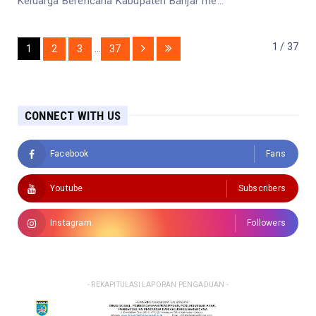
Keluarga Berencana Kabupaten Banjar me...
1 / 37
1
2
3
...
37
CONNECT WITH US
Facebook
Fans
Youtube
Subscribers
Instagram
Followers
- REKAPITULASI LAPORAN PENGADUAN -