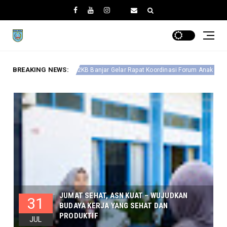
BREAKING NEWS:
Cetak Pemimpin Mas
KB Banjar Gelar Rapat Koordinasi Forum Anak Daerah
JUMAT SEHAT, ASN KUAT – WUJUDKAN
31
BUDAYA KERJA YANG SEHAT DAN
PRODUKTIF
JUL