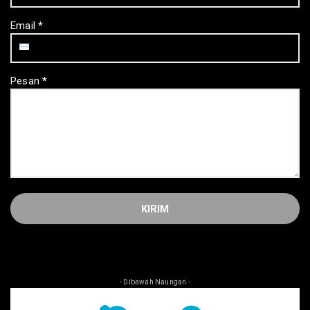
Email
*
Pesan
*
- Dibawah Naungan -