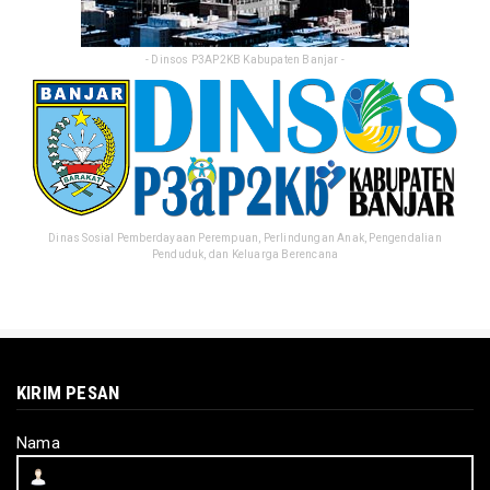
- Dinsos P3AP2KB Kabupaten Banjar -
Dinas Sosial Pemberdayaan Perempuan, Perlindungan Anak, Pengendalian
Penduduk, dan Keluarga Berencana
KIRIM PESAN
Nama