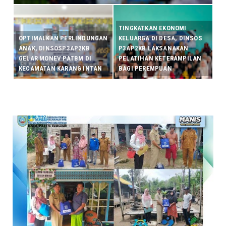
TINGKATKAN EKONOMI
OPTIMALKAN PERLINDUNGAN
KELUARGA DI DESA, DINSOS
ANAK, DINSOSP3AP2KB
P3AP2KB LAKSANAKAN
GELAR MONEV PATBM DI
PELATIHAN KETERAMPILAN
KECAMATAN KARANG INTAN
BAGI PEREMPUAN