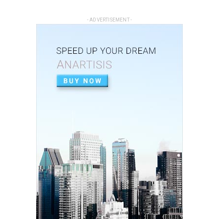
Mar 02, 2026
UNCATEGORIZED
- ADVERTISEMENT -
Dinsos P3AP2KB Banjar Raih Predikat Sangat
Baik dalam Opini ...
Feb 26, 2026
UNCATEGORIZED
Perkuat Sinergi, Pemkab Banjar Gelar Rakor
TP3S untuk Perta...
Feb 25, 2026