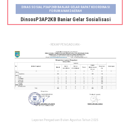
DINAS SOSIAL P3AP2KB BANJAR GELAR RAPAT KOORDINASI
FORUM ANAK DAERAH
DinsosP3AP2KB Banjar Gelar Sosialisasi
Pemutakhiran dan Pemb...
Jul 06, 2026
DINAS SOSIAL P3AP2KB BANJAR GELAR RAPAT KOORDINASI
- REKAP PENGADUAN -
FORUM ANAK DAERAH
Kepala Dinas Sosial P3AP2KB Kabupaten
Banjar Serahkan Fasili...
Jun 23, 2026
DINSOS P3AP2KB BANJAR GELAR RAKOR SISTEM INFORMASI
KELUARGA TAHUN 2026
Dinsos P3AP2KB Banjar Gelar Rakor Sistem
Informasi Keluarga ...
Mar 03, 2026
DINAS SOSIAL P3AP2KB BANJAR GELAR RAPAT KOORDINASI
FORUM ANAK DAERAH
Dinas Sosial P3AP2KB Banjar Gelar Rapat
Laporan Pengaduan Bulan Agustus Tahun 2025
Koordinasi Forum An...