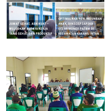
OPTIMALKAN PERLINDUNGAN
JUMAT SEHAT, ASN KUAT –
ANAK, DINSOSP3AP2KB
WUJUDKAN BUDAYA KERJA
GELAR MONEV PATBM DI
YANG SEHAT DAN PRODUKTIF
KECAMATAN KARANG INTAN