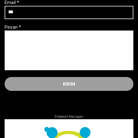
Email
*
Pesan
*
- Dibawah Naungan -