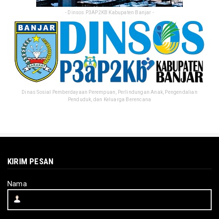
- Dinsos P3AP2KB Kabupaten Banjar -
Dinas Sosial Pemberdayaan Perempuan, Perlindungan Anak, Pengendalian
Penduduk, dan Keluarga Berencana
KIRIM PESAN
Nama