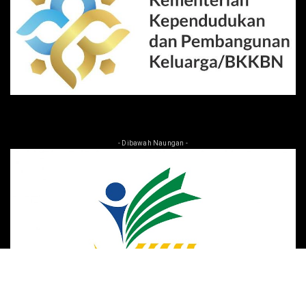
- Dibawah Naungan -