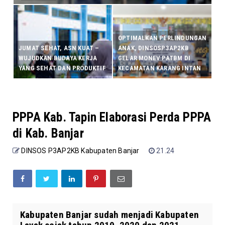
OPTIMALKAN PERLINDUNGAN
JUMAT SEHAT, ASN KUAT –
ANAK, DINSOSP3AP2KB
WUJUDKAN BUDAYA KERJA
GELAR MONEV PATBM DI
YANG SEHAT DAN PRODUKTIF
KECAMATAN KARANG INTAN
PPPA Kab. Tapin Elaborasi Perda PPPA
di Kab. Banjar
DINSOS P3AP2KB Kabupaten Banjar
21.24
Kabupaten Banjar sudah menjadi Kabupaten