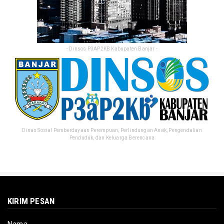
- Dinsos P3AP2KB Kabupaten Banjar -
Dinas Sosial Pemberdayaan Perempuan, Perlindungan Anak, Pengendalian
Penduduk, dan Keluarga Berencana
KIRIM PESAN
Nama