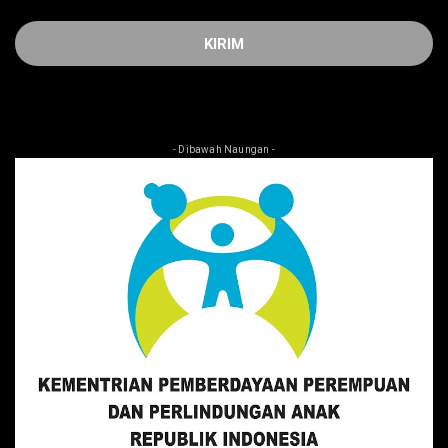
- Dibawah Naungan -