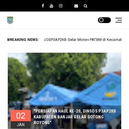
3AP2KB Gelar Monev PATBM di Kecamatan Karang Intan
BREAKING NEWS:
Dinas Sosial
"PERSIAPAN HAUL KE-20, DINSOS P3AP2KB
02
KABUPATEN BANJAR GELAR GOTONG
ROYONG"
JAN