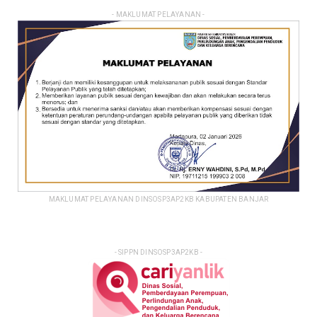
- MAKLUMAT PELAYANAN -
MAKLUMAT PELAYANAN DINSOSP3AP2KB KABUPATEN BANJAR
- SIPPN DINSOSP3AP2KB -