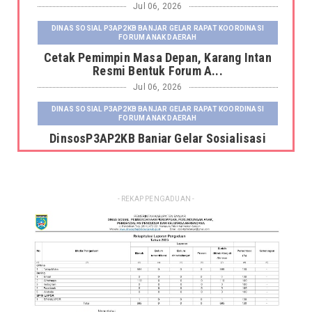
Jul 06, 2026
DINAS SOSIAL P3AP2KB BANJAR GELAR RAPAT KOORDINASI
FORUM ANAK DAERAH
Cetak Pemimpin Masa Depan, Karang Intan
Resmi Bentuk Forum A...
Jul 06, 2026
DINAS SOSIAL P3AP2KB BANJAR GELAR RAPAT KOORDINASI
FORUM ANAK DAERAH
DinsosP3AP2KB Banjar Gelar Sosialisasi
Pemutakhiran dan Pemb...
Jul 06, 2026
DINAS SOSIAL P3AP2KB BANJAR GELAR RAPAT KOORDINASI
- REKAP PENGADUAN -
FORUM ANAK DAERAH
Kepala Dinas Sosial P3AP2KB Kabupaten
Banjar Serahkan Fasili...
Jun 23, 2026
DINSOS P3AP2KB BANJAR GELAR RAKOR SISTEM INFORMASI
KELUARGA TAHUN 2026
Dinsos P3AP2KB Banjar Gelar Rakor Sistem