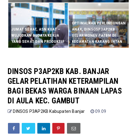
OPTIMALKAN PERLINDUNGAN
JUMAT SEHAT, ASN KUAT –
ANAK, DINSOSP3AP2KB
WUJUDKAN BUDAYA KERJA
GELAR MONEV PATBM DI
YANG SEHAT DAN PRODUKTIF
KECAMATAN KARANG INTAN
DINSOS P3AP2KB KAB. BANJAR
GELAR PELATIHAN KETERAMPILAN
BAGI BEKAS WARGA BINAAN LAPAS
DI AULA KEC. GAMBUT
DINSOS P3AP2KB Kabupaten Banjar
09.09