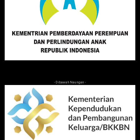
- Dibawah Naungan -