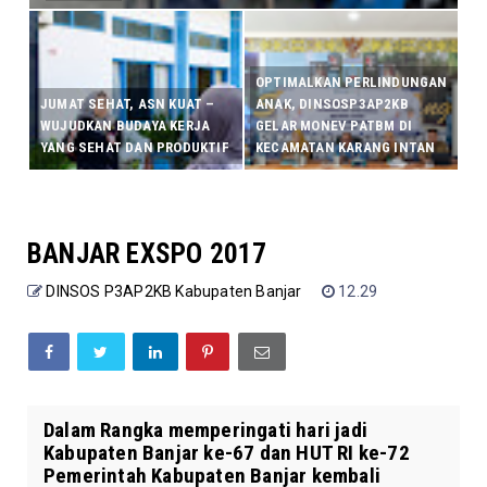
OPTIMALKAN PERLINDUNGAN
JUMAT SEHAT, ASN KUAT –
ANAK, DINSOSP3AP2KB
WUJUDKAN BUDAYA KERJA
GELAR MONEV PATBM DI
YANG SEHAT DAN PRODUKTIF
KECAMATAN KARANG INTAN
BANJAR EXSPO 2017
DINSOS P3AP2KB Kabupaten Banjar
12.29
Dalam Rangka memperingati hari jadi
Kabupaten Banjar ke-67 dan HUT RI ke-72
Pemerintah Kabupaten Banjar kembali