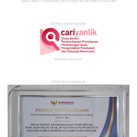
MAKLUMAT PELAYANAN DINSOSP3AP2KB KABUPATEN BANJAR
- SIPPN DINSOSP3AP2KB -
Silahkan klik disini
- OPINI OMBUDSMAN RI: -