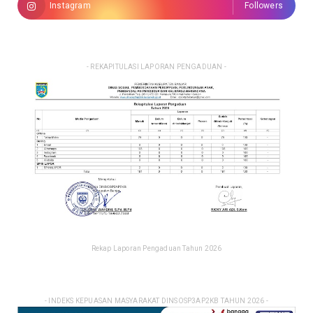
Instagram
Followers
- REKAPITULASI LAPORAN PENGADUAN -
Rekap Laporan Pengaduan Tahun 2026
- INDEKS KEPUASAN MASYARAKAT DINSOSP3AP2KB TAHUN 2026 -