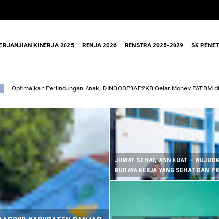
ERJANJIAN KINERJA 2025
RENJA 2026
RENSTRA 2025-2029
SK PENET
n Anak, DINSOSP3AP2KB Gelar Monev PATBM di Kecamatan Karang Intan
JUMAT SEHAT, ASN KUAT – WUJUD
BUDAYA KERJA YANG SEHAT DAN P