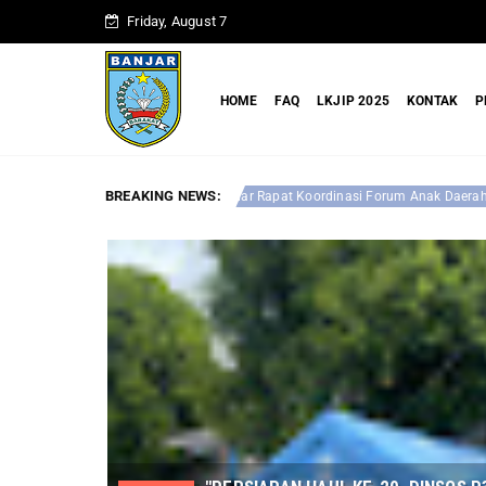
Friday, August 7
HOME
FAQ
LKJIP 2025
KONTAK
P
BREAKING NEWS:
Optimalkan Perlindunga
anjar Gelar Rapat Koordinasi Forum Anak Daerah