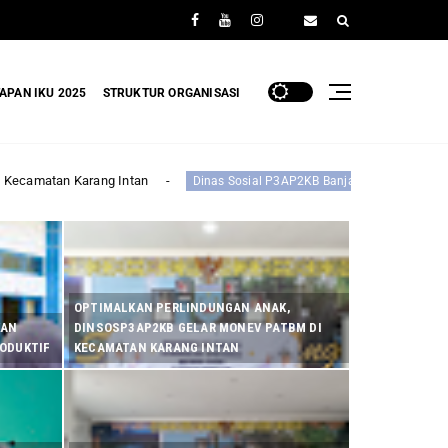
APAN IKU 2025
STRUKTUR ORGANISASI
Dinas Sosial P3AP2KB Banjar Gelar Rapat Koordinasi Forum Anak Daerah
OPTIMALKAN PERLINDUNGAN ANAK,
KAN
DINSOSP3AP2KB GELAR MONEV PATBM DI
RODUKTIF
KECAMATAN KARANG INTAN