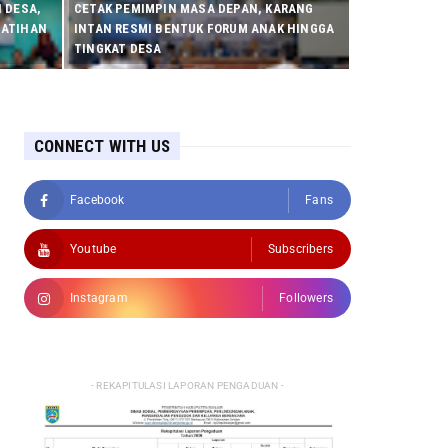
 DESA,
CETAK PEMIMPIN MASA DEPAN, KARANG
LATIHAN
INTAN RESMI BENTUK FORUM ANAK HINGGA
TINGKAT DESA
CONNECT WITH US
Facebook
Fans
Youtube
Subscribers
Instagram
Followers
- REKAPITULASI LAPORAN PENGADUAN -