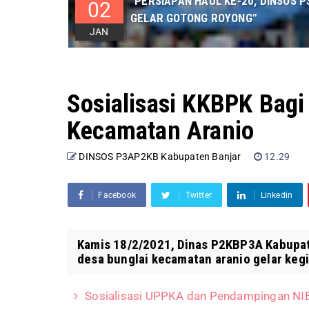
"PERSIAPAN HAUL KE-20, DINSOS
02
GELAR GOTONG ROYONG"
JAN
Sosialisasi KKBPK Bagi 
Kecamatan Aranio
DINSOS P3AP2KB Kabupaten Banjar
12.29
Facebook
Twitter
Linkedin
Kamis 18/2/2021, Dinas P2KBP3A Kabupat
desa bunglai kecamatan aranio gelar kegia
Sosialisasi UPPKA dan Pendampingan NIB