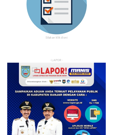
Silakan klik disni
- LAPOR -