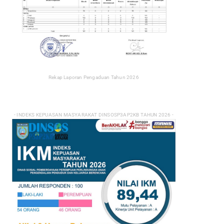
Rekap Laporan Pengaduan Tahun 2026
- INDEKS KEPUASAN MASYARAKAT DINSOSP3AP2KB TAHUN 2026 -