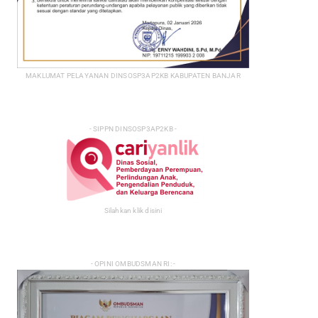
MAKLUMAT PELAYANAN DINSOSP3AP2KB KABUPATEN BANJAR
- SIPPN DINSOSP3AP2KB -
Silahkan klik disini
- OPINI OMBUDSMAN RI: -