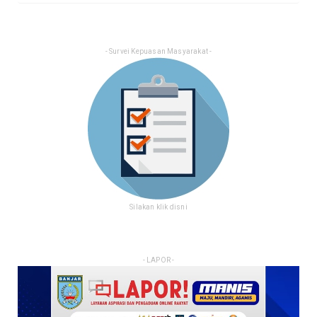
- Survei Kepuasan Masyarakat -
Silakan klik disni
- LAPOR -