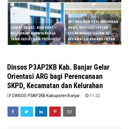
OPTIMALKAN PERLINDUNGAN
JUMAT SEHAT, ASN KUAT –
ANAK, DINSOSP3AP2KB
WUJUDKAN BUDAYA KERJA
GELAR MONEV PATBM DI
YANG SEHAT DAN PRODUKTIF
KECAMATAN KARANG INTAN
Dinsos P3AP2KB Kab. Banjar Gelar
Orientasi ARG bagi Perencanaan
SKPD, Kecamatan dan Kelurahan
DINSOS P3AP2KB Kabupaten Banjar
11.22