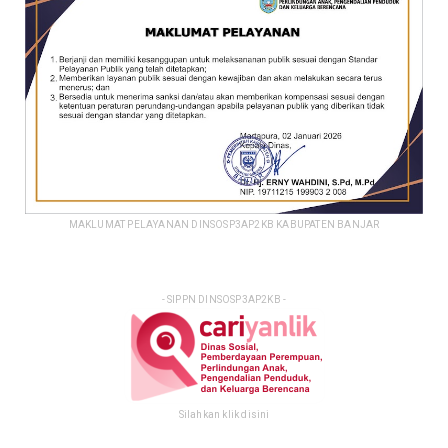
MAKLUMAT PELAYANAN DINSOSP3AP2KB KABUPATEN BANJAR
- SIPPN DINSOSP3AP2KB -
Silahkan klik disini