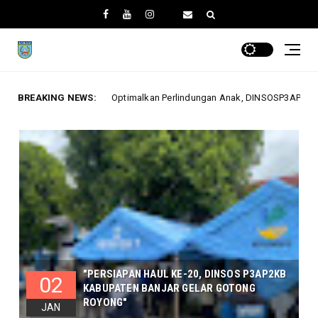
rlindungan Anak, DINSOSP3AP2KB Gelar Monev PATBM di Kecamatan Karang
BREAKING NEWS:
"PERSIAPAN HAUL KE-20, DINSOS P3AP2KB
02
KABUPATEN BANJAR GELAR GOTONG
ROYONG"
JAN