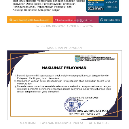
Indeks IKM DINSOSP3AP2KB Tahun 2026
- MAKLUMAT PELAYANAN -
MAKLUMAT PELAYANAN DINSOSP3AP2KB KABUPATEN BANJAR