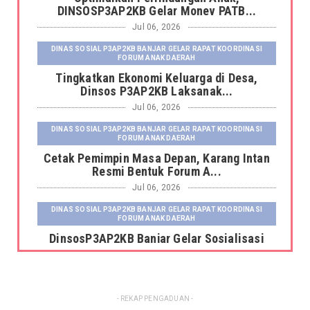
DINSOSP3AP2KB Gelar Monev PATB...
Jul 06, 2026
DINAS SOSIAL P3AP2KB BANJAR GELAR RAPAT KOORDINASI
FORUM ANAK DAERAH
Tingkatkan Ekonomi Keluarga di Desa,
Dinsos P3AP2KB Laksanak...
Jul 06, 2026
DINAS SOSIAL P3AP2KB BANJAR GELAR RAPAT KOORDINASI
FORUM ANAK DAERAH
Cetak Pemimpin Masa Depan, Karang Intan
Resmi Bentuk Forum A...
Jul 06, 2026
DINAS SOSIAL P3AP2KB BANJAR GELAR RAPAT KOORDINASI
FORUM ANAK DAERAH
DinsosP3AP2KB Banjar Gelar Sosialisasi
Pemutakhiran dan Pemb...
Jul 06, 2026
DINAS SOSIAL P3AP2KB BANJAR GELAR RAPAT KOORDINASI
- REKAP PENGADUAN -
FORUM ANAK DAERAH