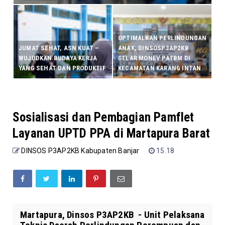
OPTIMALKAN PERLINDUNGAN
JUMAT SEHAT, ASN KUAT –
ANAK, DINSOSP3AP2KB
WUJUDKAN BUDAYA KERJA
GELAR MONEV PATBM DI
YANG SEHAT DAN PRODUKTIF
KECAMATAN KARANG INTAN
Sosialisasi dan Pembagian Pamflet
Layanan UPTD PPA di Martapura Barat
DINSOS P3AP2KB Kabupaten Banjar
15.18
Martapura, Dinsos P3AP2KB - Unit Pelaksana