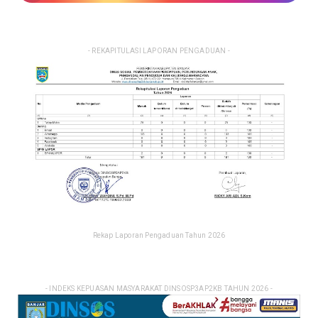
- REKAPITULASI LAPORAN PENGADUAN -
Rekap Laporan Pengaduan Tahun 2026
- INDEKS KEPUASAN MASYARAKAT DINSOSP3AP2KB TAHUN 2026 -