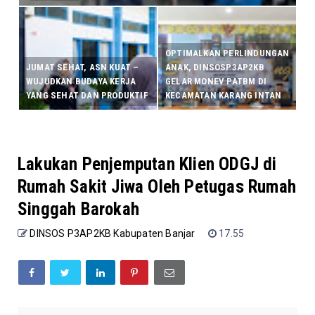
OPTIMALKAN PERLINDUNGAN
JUMAT SEHAT, ASN KUAT –
ANAK, DINSOSP3AP2KB
WUJUDKAN BUDAYA KERJA
GELAR MONEV PATBM DI
YANG SEHAT DAN PRODUKTIF
KECAMATAN KARANG INTAN
Lakukan Penjemputan Klien ODGJ di
Rumah Sakit Jiwa Oleh Petugas Rumah
Singgah Barokah
DINSOS P3AP2KB Kabupaten Banjar
17.55