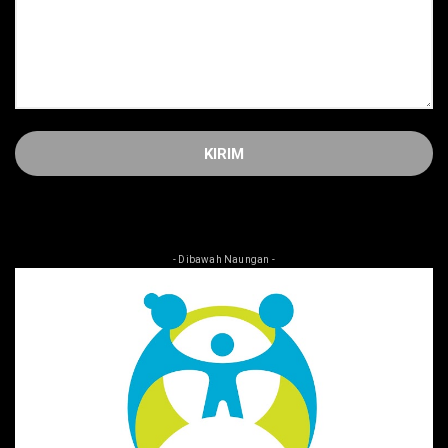
- Dibawah Naungan -