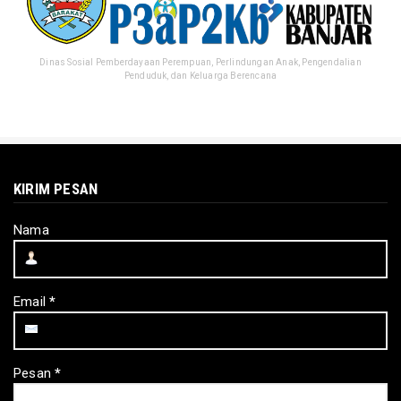
Dinas Sosial Pemberdayaan Perempuan, Perlindungan Anak, Pengendalian
Penduduk, dan Keluarga Berencana
KIRIM PESAN
Nama
Email
*
Pesan
*