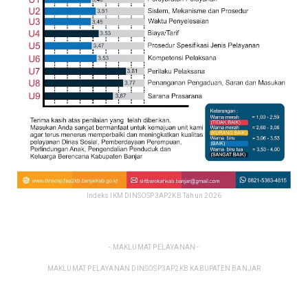
Indeks IKM DINSOSP3AP2KB Tahun 2026
- MAKLUMAT PELAYANAN -
MAKLUMAT PELAYANAN DINSOSP3AP2KB KABUPATEN BANJAR