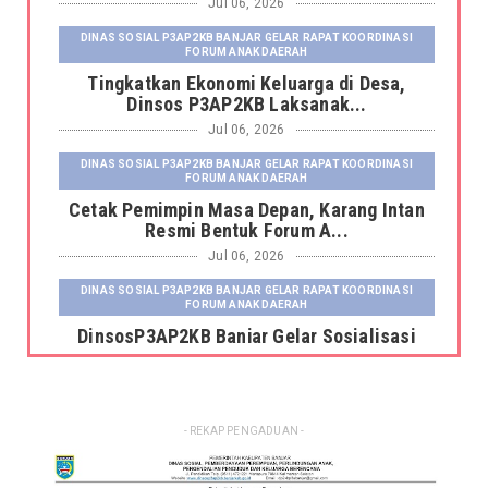
Jul 06, 2026
DINAS SOSIAL P3AP2KB BANJAR GELAR RAPAT KOORDINASI
FORUM ANAK DAERAH
Tingkatkan Ekonomi Keluarga di Desa,
Dinsos P3AP2KB Laksanak...
Jul 06, 2026
DINAS SOSIAL P3AP2KB BANJAR GELAR RAPAT KOORDINASI
FORUM ANAK DAERAH
Cetak Pemimpin Masa Depan, Karang Intan
Resmi Bentuk Forum A...
Jul 06, 2026
DINAS SOSIAL P3AP2KB BANJAR GELAR RAPAT KOORDINASI
FORUM ANAK DAERAH
DinsosP3AP2KB Banjar Gelar Sosialisasi
Pemutakhiran dan Pemb...
Jul 06, 2026
DINAS SOSIAL P3AP2KB BANJAR GELAR RAPAT KOORDINASI
- REKAP PENGADUAN -
FORUM ANAK DAERAH
Kepala Dinas Sosial P3AP2KB Kabupaten
Banjar Serahkan Fasili...