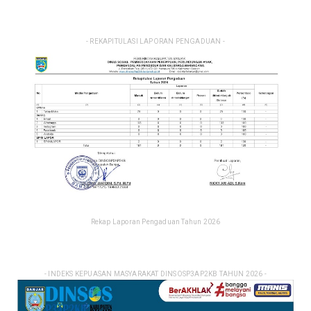
- REKAPITULASI LAPORAN PENGADUAN -
Rekap Laporan Pengaduan Tahun 2026
- INDEKS KEPUASAN MASYARAKAT DINSOSP3AP2KB TAHUN 2026 -