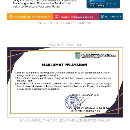
Indeks IKM DINSOSP3AP2KB Tahun 2026
- MAKLUMAT PELAYANAN -
MAKLUMAT PELAYANAN DINSOSP3AP2KB KABUPATEN BANJAR