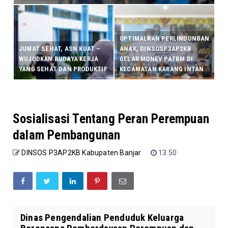
OPTIMALKAN PERLINDUNGAN
JUMAT SEHAT, ASN KUAT –
ANAK, DINSOSP3AP2KB
WUJUDKAN BUDAYA KERJA
GELAR MONEV PATBM DI
YANG SEHAT DAN PRODUKTIF
KECAMATAN KARANG INTAN
Sosialisasi Tentang Peran Perempuan
dalam Pembangunan
DINSOS P3AP2KB Kabupaten Banjar
13.50
Dinas Pengendalian Penduduk Keluarga