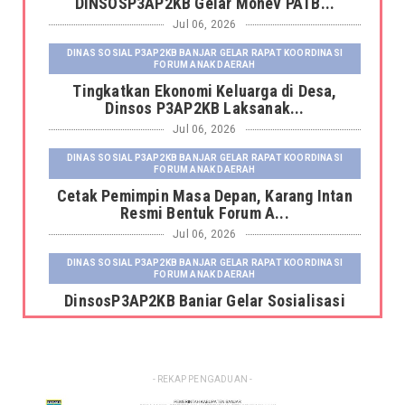
DINSOSP3AP2KB Gelar Monev PATB...
Jul 06, 2026
DINAS SOSIAL P3AP2KB BANJAR GELAR RAPAT KOORDINASI
FORUM ANAK DAERAH
Tingkatkan Ekonomi Keluarga di Desa,
Dinsos P3AP2KB Laksanak...
Jul 06, 2026
DINAS SOSIAL P3AP2KB BANJAR GELAR RAPAT KOORDINASI
FORUM ANAK DAERAH
Cetak Pemimpin Masa Depan, Karang Intan
Resmi Bentuk Forum A...
Jul 06, 2026
DINAS SOSIAL P3AP2KB BANJAR GELAR RAPAT KOORDINASI
FORUM ANAK DAERAH
DinsosP3AP2KB Banjar Gelar Sosialisasi
Pemutakhiran dan Pemb...
Jul 06, 2026
DINAS SOSIAL P3AP2KB BANJAR GELAR RAPAT KOORDINASI
- REKAP PENGADUAN -
FORUM ANAK DAERAH