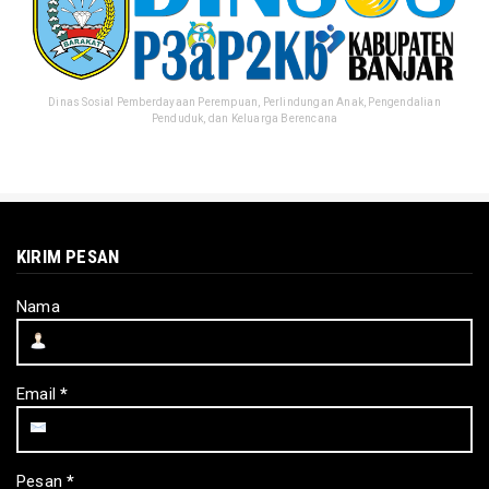
Dinas Sosial Pemberdayaan Perempuan, Perlindungan Anak, Pengendalian
Penduduk, dan Keluarga Berencana
KIRIM PESAN
Nama
Email
*
Pesan
*