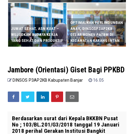
OPTIMALKAN PERLINDUNGAN
JUMAT SEHAT, ASN KUAT –
ANAK, DINSOSP3AP2KB
WUJUDKAN BUDAYA KERJA
GELAR MONEV PATBM DI
YANG SEHAT DAN PRODUKTIF
KECAMATAN KARANG INTAN
Jambore (Orientasi) Giset Bagi PPKBD
DINSOS P3AP2KB Kabupaten Banjar
16.05
Berdasarkan surat dari Kepala BKKBN Pusat
No ; 103/BL.201/G3/2018 tanggal 19 Januari
2018 perihal Gerakan Institusi Bangkit