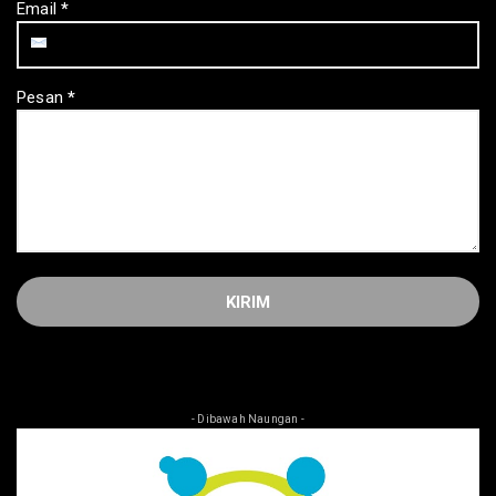
Email
*
Pesan
*
- Dibawah Naungan -