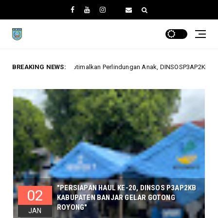
 Perlindungan Anak, DINSOSP3AP2KB Gelar Monev PATBM di Kecamatan Kar
BREAKING NEWS:
"PERSIAPAN HAUL KE-20, DINSOS P3AP2KB
02
KABUPATEN BANJAR GELAR GOTONG
ROYONG"
JAN