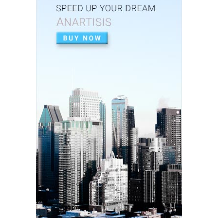
Baik dalam Opini ...
Feb 26, 2026
UNCATEGORIZED
Perkuat Sinergi, Pemkab Banjar Gelar Rakor
TP3S untuk Perta...
Feb 25, 2026