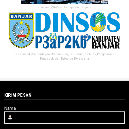
- Dinsos P3AP2KB Kabupaten Banjar -
Dinas Sosial Pemberdayaan Perempuan, Perlindungan Anak, Pengendalian
Penduduk, dan Keluarga Berencana
KIRIM PESAN
Nama