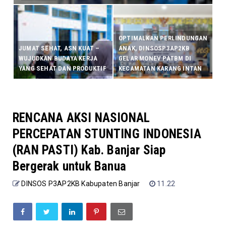
OPTIMALKAN PERLINDUNGAN
JUMAT SEHAT, ASN KUAT –
ANAK, DINSOSP3AP2KB
WUJUDKAN BUDAYA KERJA
GELAR MONEV PATBM DI
YANG SEHAT DAN PRODUKTIF
KECAMATAN KARANG INTAN
RENCANA AKSI NASIONAL
PERCEPATAN STUNTING INDONESIA
(RAN PASTI) Kab. Banjar Siap
Bergerak untuk Banua
DINSOS P3AP2KB Kabupaten Banjar
11.22