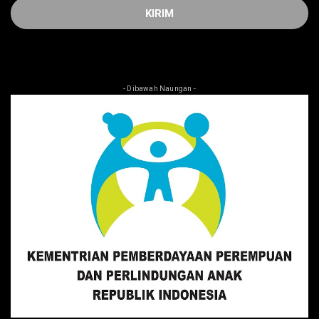
- Dibawah Naungan -