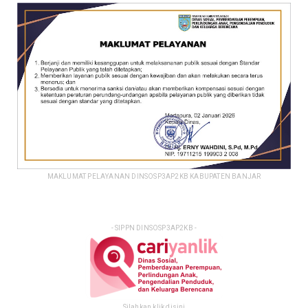
MAKLUMAT PELAYANAN DINSOSP3AP2KB KABUPATEN BANJAR
- SIPPN DINSOSP3AP2KB -
Silahkan klik disini