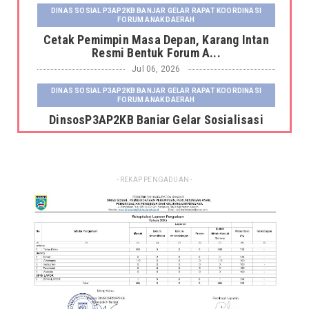
DINAS SOSIAL P3AP2KB BANJAR GELAR RAPAT KOORDINASI
FORUM ANAK DAERAH
Cetak Pemimpin Masa Depan, Karang Intan
Resmi Bentuk Forum A...
Jul 06, 2026
DINAS SOSIAL P3AP2KB BANJAR GELAR RAPAT KOORDINASI
FORUM ANAK DAERAH
DinsosP3AP2KB Banjar Gelar Sosialisasi
Pemutakhiran dan Pemb...
Jul 06, 2026
DINAS SOSIAL P3AP2KB BANJAR GELAR RAPAT KOORDINASI
- REKAP PENGADUAN -
FORUM ANAK DAERAH
Kepala Dinas Sosial P3AP2KB Kabupaten
Banjar Serahkan Fasili...
Jun 23, 2026
DINSOS P3AP2KB BANJAR GELAR RAKOR SISTEM INFORMASI
KELUARGA TAHUN 2026
Dinsos P3AP2KB Banjar Gelar Rakor Sistem
Informasi Keluarga ...