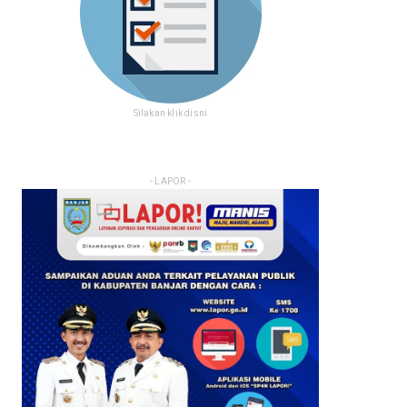
Silakan klik disni
- LAPOR -