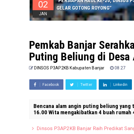
"PERSIAPAN HAUL KE-20, DINSOS
02
GELAR GOTONG ROYONG"
JAN
Pemkab Banjar Serahka
Puting Beliung di Desa
DINSOS P3AP2KB Kabupaten Banjar
08.27
Facebook
Twitter
Linkedin
Bencana alam angin puting beliung yang t
16.00 Wita mengakibatkan 4 buah rumah 4 
Dinsos P3AP2KB Banjar Raih Predikat Sa