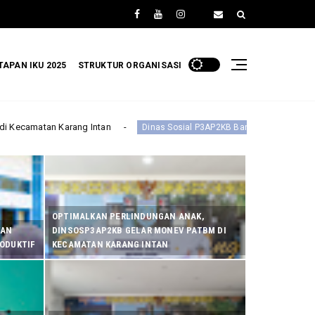
TAPAN IKU 2025
STRUKTUR ORGANISASI
Dinas Sosial P3AP2KB Banjar Gelar Rapat Koordinasi Forum Anak Daerah
OPTIMALKAN PERLINDUNGAN ANAK,
KAN
DINSOSP3AP2KB GELAR MONEV PATBM DI
RODUKTIF
KECAMATAN KARANG INTAN