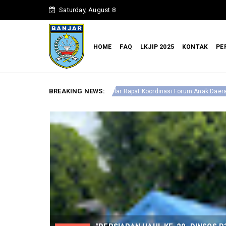
Saturday, August 8
HOME
FAQ
LKJIP 2025
KONTAK
PE
BREAKING NEWS:
Optimalkan Perlindunga
anjar Gelar Rapat Koordinasi Forum Anak Daerah