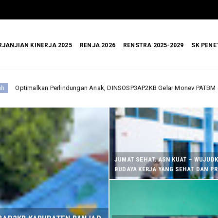
RJANJIAN KINERJA 2025
RENJA 2026
RENSTRA 2025-2029
SK PENE
n Anak, DINSOSP3AP2KB Gelar Monev PATBM di Kecamatan Karang Intan
JUMAT SEHAT, ASN KUAT – WUJUD
BUDAYA KERJA YANG SEHAT DAN P