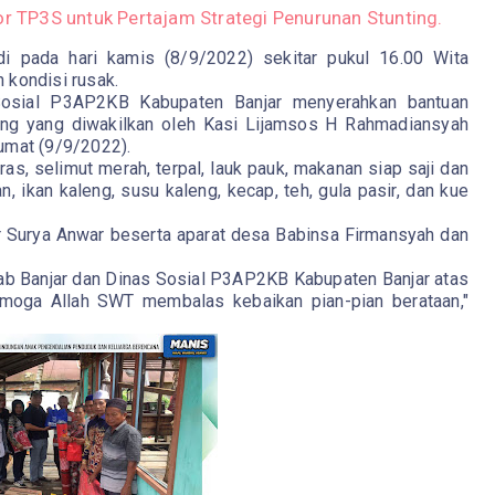
or TP3S untuk Pertajam Strategi Penurunan Stunting.
di pada hari kamis (8/9/2022) sekitar pukul 16.00 Wita
 kondisi rusak.
Sosial P3AP2KB Kabupaten Banjar menyerahkan bantuan
ung yang diwakilkan oleh Kasi Lijamsos H Rahmadiansyah
umat (9/9/2022).
as, selimut merah, terpal, lauk pauk, makanan siap saji dan
 ikan kaleng, susu kaleng, kecap, teh, gula pasir, dan kue
 Surya Anwar beserta aparat desa Babinsa Firmansyah dan
ab Banjar dan Dinas Sosial P3AP2KB Kabupaten Banjar atas
emoga Allah SWT membalas kebaikan pian-pian berataan,"