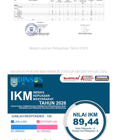
Rekap Laporan Pengaduan Tahun 2026
- INDEKS KEPUASAN MASYARAKAT DINSOSP3AP2KB TAHUN 2026 -