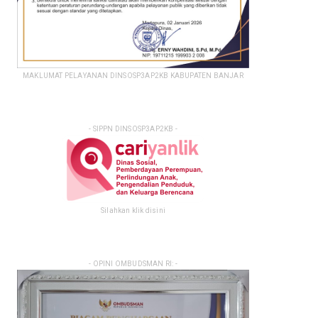
MAKLUMAT PELAYANAN DINSOSP3AP2KB KABUPATEN BANJAR
- SIPPN DINSOSP3AP2KB -
Silahkan klik disini
- OPINI OMBUDSMAN RI: -