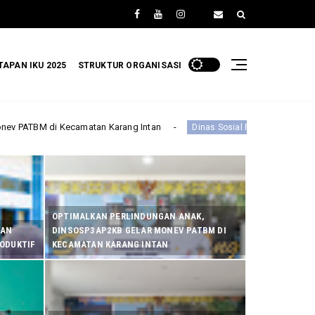
TAPAN IKU 2025
STRUKTUR ORGANISASI
ng Intan
Dinas Sosial P3AP2KB Banjar Gelar Rapat Koordinasi Forum 
OPTIMALKAN PERLINDUNGAN ANAK,
KAN
DINSOSP3AP2KB GELAR MONEV PATBM DI
RODUKTIF
KECAMATAN KARANG INTAN