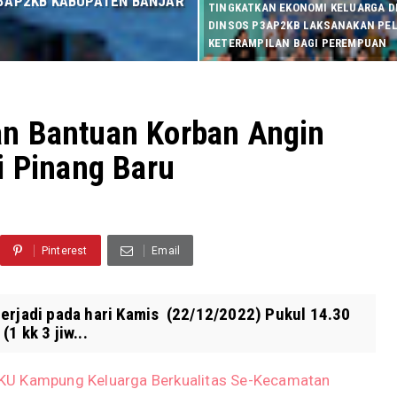
 P3AP2KB KABUPATEN BANJAR
TINGKATKAN EKONOMI KELUARGA DI
DINSOS P3AP2KB LAKSANAKAN PE
KETERAMPILAN BAGI PEREMPUAN
n Bantuan Korban Angin
i Pinang Baru
Pinterest
Email
terjadi pada hari Kamis (22/12/2022) Pukul 14.30
1 kk 3 jiw...
KU Kampung Keluarga Berkualitas Se-Kecamatan