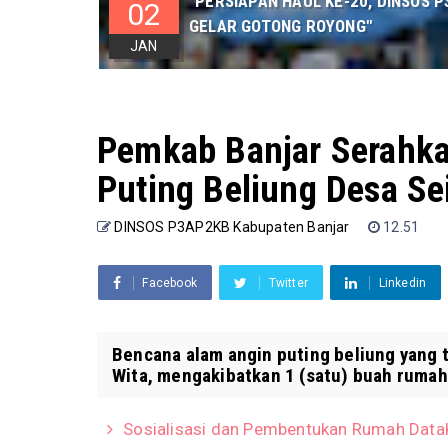
"PERSIAPAN HAUL KE-20, DINSOS
02
GELAR GOTONG ROYONG"
JAN
Pemkab Banjar Serahka
Puting Beliung Desa Se
DINSOS P3AP2KB Kabupaten Banjar
12.51
Facebook
Twitter
Linkedin
Bencana alam angin puting beliung yang 
Wita, mengakibatkan 1 (satu) buah rumah (
Sosialisasi dan Pembentukan Rumah Data