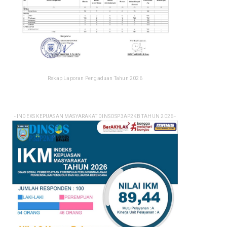
Rekap Laporan Pengaduan Tahun 2026
- INDEKS KEPUASAN MASYARAKAT DINSOSP3AP2KB TAHUN 2026 -