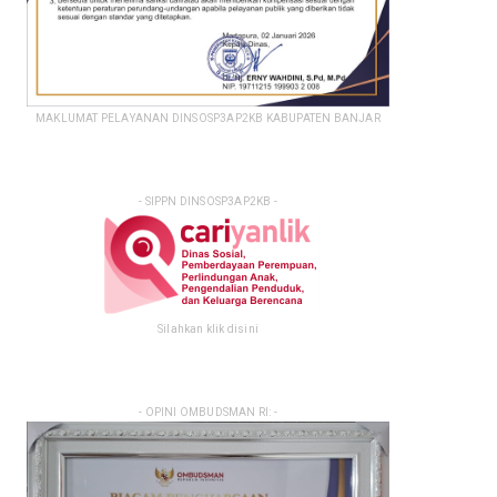
MAKLUMAT PELAYANAN DINSOSP3AP2KB KABUPATEN BANJAR
- SIPPN DINSOSP3AP2KB -
Silahkan klik disini
- OPINI OMBUDSMAN RI: -