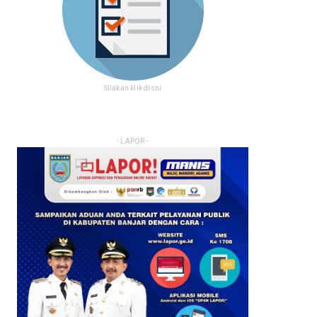
Silakan klik disni
- LAPOR -