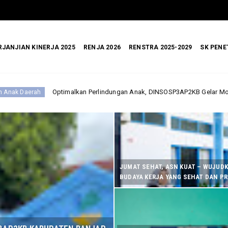
RJANJIAN KINERJA 2025
RENJA 2026
RENSTRA 2025-2029
SK PENE
Perlindungan Anak, DINSOSP3AP2KB Gelar Monev PATBM di Kecamatan Kara
JUMAT SEHAT, ASN KUAT – WUJUD
BUDAYA KERJA YANG SEHAT DAN P