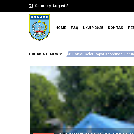
Saturday, August 8
HOME
FAQ
LKJIP 2025
KONTAK
PE
BREAKING NEWS:
Optimalkan 
al P3AP2KB Banjar Gelar Rapat Koordinasi Forum Anak Daerah