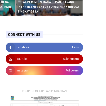
 DESA,
CETAK PEMIMPIN MASA DEPAN, KARANG
LATIHAN
INTAN RESMI BENTUK FORUM ANAK HINGGA
TINGKAT DESA
CONNECT WITH US
Facebook
Fans
Youtube
Subscribers
Instagram
Followers
- REKAPITULASI LAPORAN PENGADUAN -