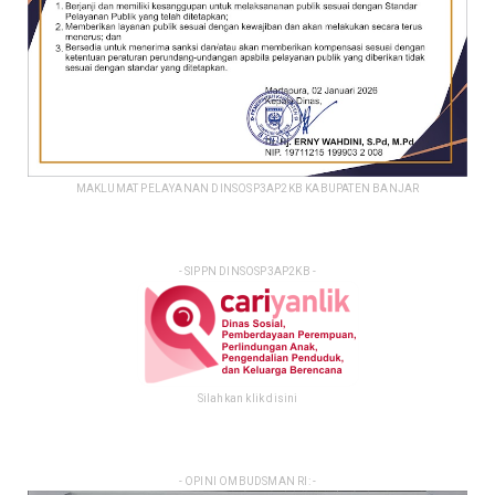
MAKLUMAT PELAYANAN DINSOSP3AP2KB KABUPATEN BANJAR
- SIPPN DINSOSP3AP2KB -
Silahkan klik disini
- OPINI OMBUDSMAN RI: -