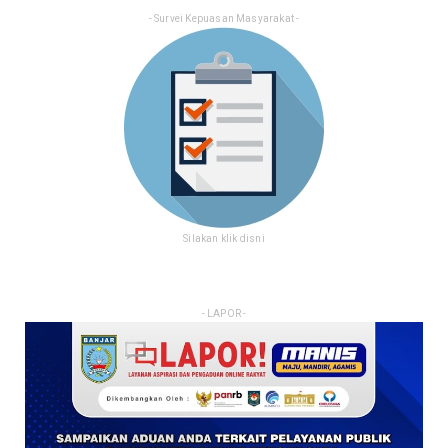
- Survei Kepuasan Masyarakat -
Silakan klik disni
- LAPOR -