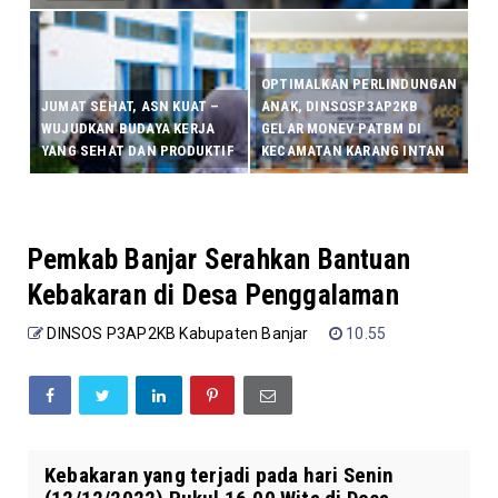
OPTIMALKAN PERLINDUNGAN
JUMAT SEHAT, ASN KUAT –
ANAK, DINSOSP3AP2KB
WUJUDKAN BUDAYA KERJA
GELAR MONEV PATBM DI
YANG SEHAT DAN PRODUKTIF
KECAMATAN KARANG INTAN
Pemkab Banjar Serahkan Bantuan
Kebakaran di Desa Penggalaman
DINSOS P3AP2KB Kabupaten Banjar
10.55
Kebakaran yang terjadi pada hari Senin