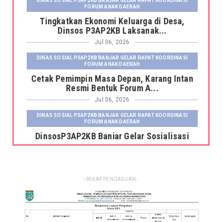
DINAS SOSIAL P3AP2KB BANJAR GELAR RAPAT KOORDINASI
FORUM ANAK DAERAH
Tingkatkan Ekonomi Keluarga di Desa,
Dinsos P3AP2KB Laksanak...
Jul 06, 2026
DINAS SOSIAL P3AP2KB BANJAR GELAR RAPAT KOORDINASI
FORUM ANAK DAERAH
Cetak Pemimpin Masa Depan, Karang Intan
Resmi Bentuk Forum A...
Jul 06, 2026
DINAS SOSIAL P3AP2KB BANJAR GELAR RAPAT KOORDINASI
FORUM ANAK DAERAH
DinsosP3AP2KB Banjar Gelar Sosialisasi
Pemutakhiran dan Pemb...
Jul 06, 2026
DINAS SOSIAL P3AP2KB BANJAR GELAR RAPAT KOORDINASI
- REKAP PENGADUAN -
FORUM ANAK DAERAH
Kepala Dinas Sosial P3AP2KB Kabupaten
Banjar Serahkan Fasili...
Jun 23, 2026