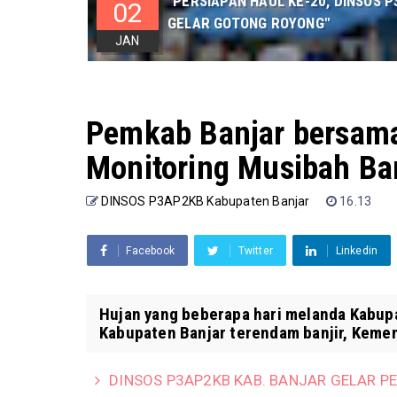
"PERSIAPAN HAUL KE-20, DINSOS
02
GELAR GOTONG ROYONG"
JAN
Pemkab Banjar bersama
Monitoring Musibah Ban
DINSOS P3AP2KB Kabupaten Banjar
16.13
Facebook
Twitter
Linkedin
Hujan yang beberapa hari melanda Kabup
Kabupaten Banjar terendam banjir, Kemen
DINSOS P3AP2KB KAB. BANJAR GELAR P