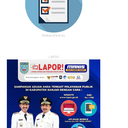
Silakan klik disni
- LAPOR -