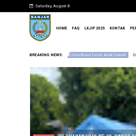
Saturday, August 8
HOME
FAQ
LKJIP 2025
KONTAK
PE
BREAKING NEWS:
Optimalkan Perlindungan Anak,
elar Rapat Koordinasi Forum Anak Daerah