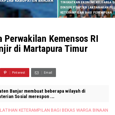
 P3AP2KB KABUPATEN BANJAR
TINGKATKAN EKONOMI KELUARGA DI
DINSOS P3AP2KB LAKSANAKAN PE
KETERAMPILAN BAGI PEREMPUAN
 Perwakilan Kemensos RI
jir di Martapura Timur
Pinterest
Email
aten Banjar membuat beberapa wilayah di
terian Sosial merespon ...
ELATIHAN KETERAMPILAN BAGI BEKAS WARGA BINAAN