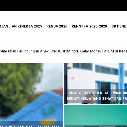
RJANJIAN KINERJA 2025
RENJA 2026
RENSTRA 2025-2029
SK PENE
 DINSOSP3AP2KB Gelar Monev PATBM di Kecamatan Karang Intan
Din
JUMAT SEHAT, ASN KUAT – WUJUD
BUDAYA KERJA YANG SEHAT DAN P