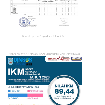
Rekap Laporan Pengaduan Tahun 2026
- INDEKS KEPUASAN MASYARAKAT DINSOSP3AP2KB TAHUN 2026 -