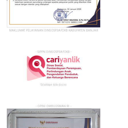
MAKLUMAT PELAYANAN DINSOSP3AP2KB KABUPATEN BANJAR
- SIPPN DINSOSP3AP2KB -
Silahkan klik disini
- OPINI OMBUDSMAN RI: -