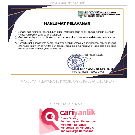
- MAKLUMAT PELAYANAN -
MAKLUMAT PELAYANAN DINSOSP3AP2KB KABUPATEN BANJAR
- SIPPN DINSOSP3AP2KB -