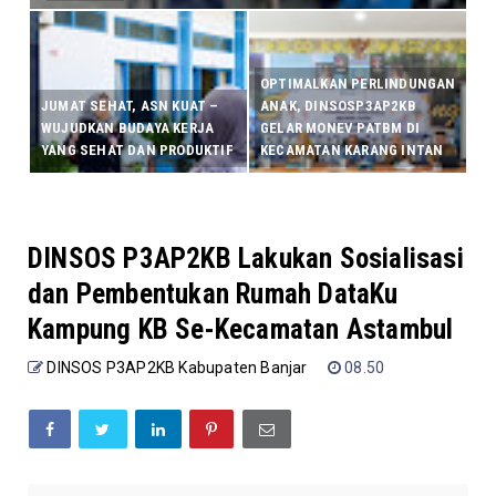
OPTIMALKAN PERLINDUNGAN
JUMAT SEHAT, ASN KUAT –
ANAK, DINSOSP3AP2KB
WUJUDKAN BUDAYA KERJA
GELAR MONEV PATBM DI
YANG SEHAT DAN PRODUKTIF
KECAMATAN KARANG INTAN
DINSOS P3AP2KB Lakukan Sosialisasi
dan Pembentukan Rumah DataKu
Kampung KB Se-Kecamatan Astambul
DINSOS P3AP2KB Kabupaten Banjar
08.50