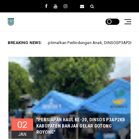
 Perlindungan Anak, DINSOSP3AP2KB Gelar Monev PATBM di Kecamatan Kar
BREAKING NEWS:
"PERSIAPAN HAUL KE-20, DINSOS P3AP2KB
02
KABUPATEN BANJAR GELAR GOTONG
ROYONG"
JAN