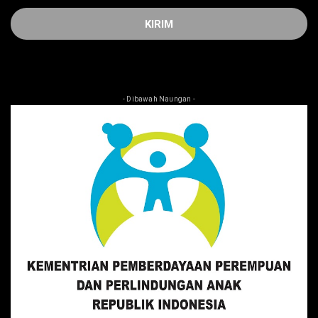
- Dibawah Naungan -