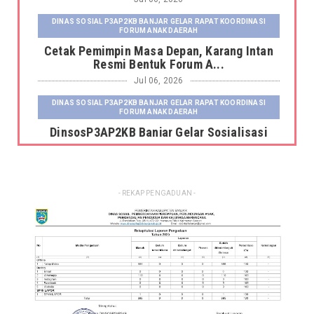
DINAS SOSIAL P3AP2KB BANJAR GELAR RAPAT KOORDINASI
FORUM ANAK DAERAH
Cetak Pemimpin Masa Depan, Karang Intan
Resmi Bentuk Forum A...
Jul 06, 2026
DINAS SOSIAL P3AP2KB BANJAR GELAR RAPAT KOORDINASI
FORUM ANAK DAERAH
DinsosP3AP2KB Banjar Gelar Sosialisasi
Pemutakhiran dan Pemb...
Jul 06, 2026
DINAS SOSIAL P3AP2KB BANJAR GELAR RAPAT KOORDINASI
- REKAP PENGADUAN -
FORUM ANAK DAERAH
Kepala Dinas Sosial P3AP2KB Kabupaten
Banjar Serahkan Fasili...
Jun 23, 2026
DINSOS P3AP2KB BANJAR GELAR RAKOR SISTEM INFORMASI
KELUARGA TAHUN 2026
Dinsos P3AP2KB Banjar Gelar Rakor Sistem
Informasi Keluarga ...