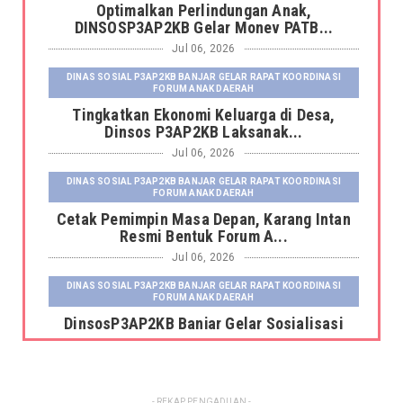
Optimalkan Perlindungan Anak,
DINSOSP3AP2KB Gelar Monev PATB...
Jul 06, 2026
DINAS SOSIAL P3AP2KB BANJAR GELAR RAPAT KOORDINASI
FORUM ANAK DAERAH
Tingkatkan Ekonomi Keluarga di Desa,
Dinsos P3AP2KB Laksanak...
Jul 06, 2026
DINAS SOSIAL P3AP2KB BANJAR GELAR RAPAT KOORDINASI
FORUM ANAK DAERAH
Cetak Pemimpin Masa Depan, Karang Intan
Resmi Bentuk Forum A...
Jul 06, 2026
DINAS SOSIAL P3AP2KB BANJAR GELAR RAPAT KOORDINASI
FORUM ANAK DAERAH
DinsosP3AP2KB Banjar Gelar Sosialisasi
Pemutakhiran dan Pemb...
Jul 06, 2026
DINAS SOSIAL P3AP2KB BANJAR GELAR RAPAT KOORDINASI
- REKAP PENGADUAN -
FORUM ANAK DAERAH