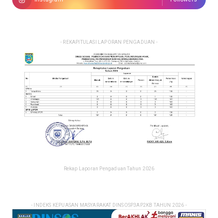
- REKAPITULASI LAPORAN PENGADUAN -
Rekap Laporan Pengaduan Tahun 2026
- INDEKS KEPUASAN MASYARAKAT DINSOSP3AP2KB TAHUN 2026 -