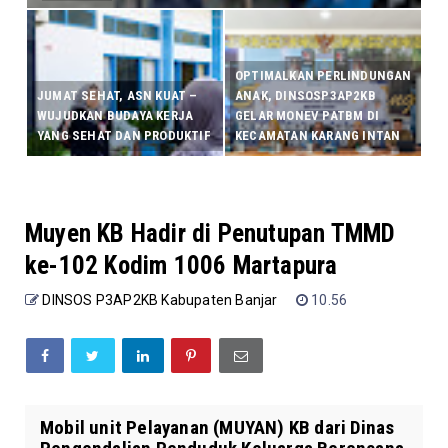
OPTIMALKAN PERLINDUNGAN
JUMAT SEHAT, ASN KUAT –
ANAK, DINSOSP3AP2KB
WUJUDKAN BUDAYA KERJA
GELAR MONEV PATBM DI
YANG SEHAT DAN PRODUKTIF
KECAMATAN KARANG INTAN
Muyen KB Hadir di Penutupan TMMD
ke-102 Kodim 1006 Martapura
DINSOS P3AP2KB Kabupaten Banjar
10.56
Mobil unit Pelayanan (MUYAN) KB dari Dinas