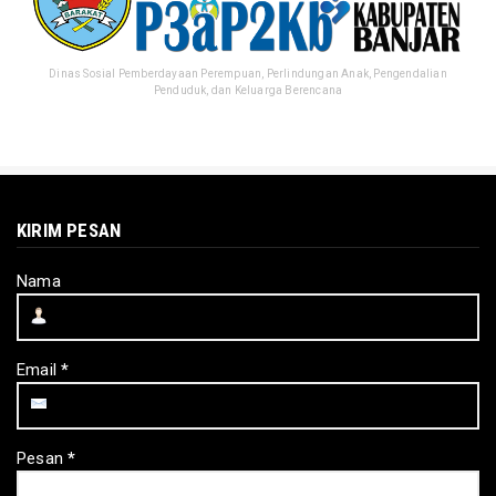
Dinas Sosial Pemberdayaan Perempuan, Perlindungan Anak, Pengendalian
Penduduk, dan Keluarga Berencana
KIRIM PESAN
Nama
Email
*
Pesan
*