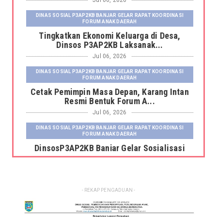
Jul 06, 2026
DINAS SOSIAL P3AP2KB BANJAR GELAR RAPAT KOORDINASI
FORUM ANAK DAERAH
Tingkatkan Ekonomi Keluarga di Desa,
Dinsos P3AP2KB Laksanak...
Jul 06, 2026
DINAS SOSIAL P3AP2KB BANJAR GELAR RAPAT KOORDINASI
FORUM ANAK DAERAH
Cetak Pemimpin Masa Depan, Karang Intan
Resmi Bentuk Forum A...
Jul 06, 2026
DINAS SOSIAL P3AP2KB BANJAR GELAR RAPAT KOORDINASI
FORUM ANAK DAERAH
DinsosP3AP2KB Banjar Gelar Sosialisasi
Pemutakhiran dan Pemb...
Jul 06, 2026
DINAS SOSIAL P3AP2KB BANJAR GELAR RAPAT KOORDINASI
- REKAP PENGADUAN -
FORUM ANAK DAERAH
Kepala Dinas Sosial P3AP2KB Kabupaten
Banjar Serahkan Fasili...