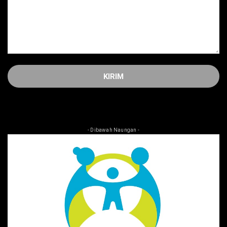
- Dibawah Naungan -