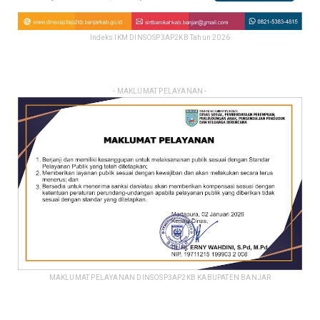
Indeks IKM DINSOSP3AP2KB Tahun 2026
- MAKLUMAT PELAYANAN -
MAKLUMAT PELAYANAN DINSOSP3AP2KB KABUPATEN BANJAR