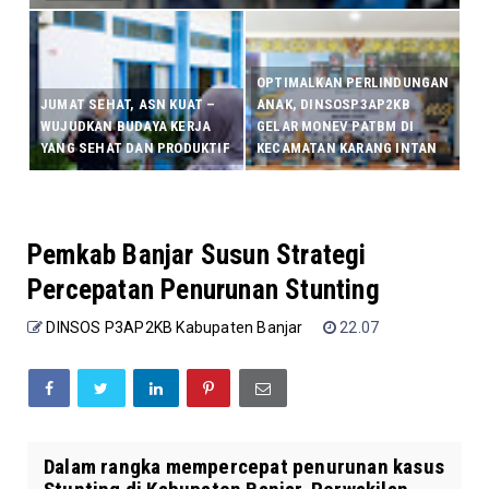
OPTIMALKAN PERLINDUNGAN
JUMAT SEHAT, ASN KUAT –
ANAK, DINSOSP3AP2KB
WUJUDKAN BUDAYA KERJA
GELAR MONEV PATBM DI
YANG SEHAT DAN PRODUKTIF
KECAMATAN KARANG INTAN
Pemkab Banjar Susun Strategi
Percepatan Penurunan Stunting
DINSOS P3AP2KB Kabupaten Banjar
22.07
Dalam rangka mempercepat penurunan kasus