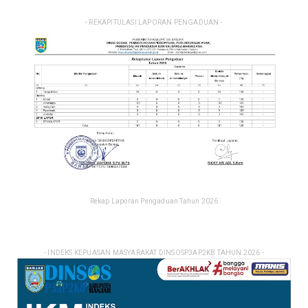
- REKAPITULASI LAPORAN PENGADUAN -
Rekap Laporan Pengaduan Tahun 2026
- INDEKS KEPUASAN MASYARAKAT DINSOSP3AP2KB TAHUN 2026 -