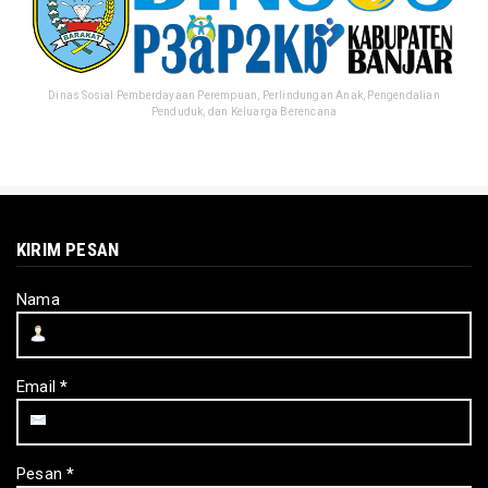
Dinas Sosial Pemberdayaan Perempuan, Perlindungan Anak, Pengendalian
Penduduk, dan Keluarga Berencana
KIRIM PESAN
Nama
Email
*
Pesan
*