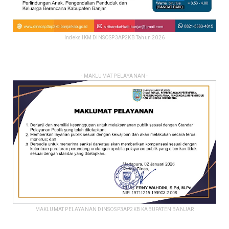
Indeks IKM DINSOSP3AP2KB Tahun 2026
- MAKLUMAT PELAYANAN -
MAKLUMAT PELAYANAN DINSOSP3AP2KB KABUPATEN BANJAR