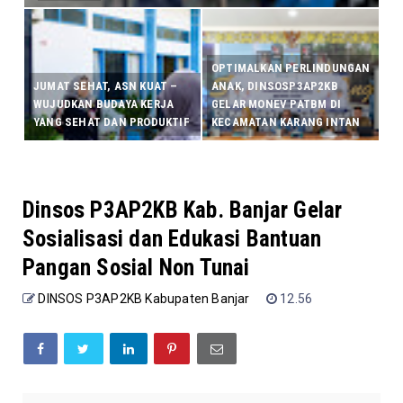
OPTIMALKAN PERLINDUNGAN
JUMAT SEHAT, ASN KUAT –
ANAK, DINSOSP3AP2KB
WUJUDKAN BUDAYA KERJA
GELAR MONEV PATBM DI
YANG SEHAT DAN PRODUKTIF
KECAMATAN KARANG INTAN
Dinsos P3AP2KB Kab. Banjar Gelar
Sosialisasi dan Edukasi Bantuan
Pangan Sosial Non Tunai
DINSOS P3AP2KB Kabupaten Banjar
12.56