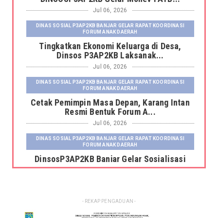
Jul 06, 2026
DINAS SOSIAL P3AP2KB BANJAR GELAR RAPAT KOORDINASI
FORUM ANAK DAERAH
Tingkatkan Ekonomi Keluarga di Desa,
Dinsos P3AP2KB Laksanak...
Jul 06, 2026
DINAS SOSIAL P3AP2KB BANJAR GELAR RAPAT KOORDINASI
FORUM ANAK DAERAH
Cetak Pemimpin Masa Depan, Karang Intan
Resmi Bentuk Forum A...
Jul 06, 2026
DINAS SOSIAL P3AP2KB BANJAR GELAR RAPAT KOORDINASI
FORUM ANAK DAERAH
DinsosP3AP2KB Banjar Gelar Sosialisasi
Pemutakhiran dan Pemb...
Jul 06, 2026
DINAS SOSIAL P3AP2KB BANJAR GELAR RAPAT KOORDINASI
- REKAP PENGADUAN -
FORUM ANAK DAERAH
Kepala Dinas Sosial P3AP2KB Kabupaten