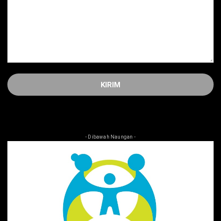
- Dibawah Naungan -