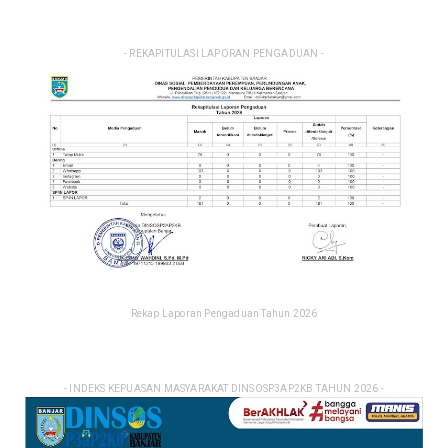
- REKAPITULASI LAPORAN PENGADUAN -
Rekap Laporan Pengaduan Tahun 2026
- INDEKS KEPUASAN MASYARAKAT DINSOSP3AP2KB TAHUN 2026 -