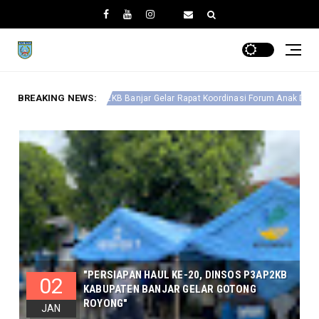
BREAKING NEWS:
Tingkatkan Ekonomi Kelu
njar Gelar Rapat Koordinasi Forum Anak Daerah
"PERSIAPAN HAUL KE-20, DINSOS P3AP2KB
02
KABUPATEN BANJAR GELAR GOTONG
ROYONG"
JAN