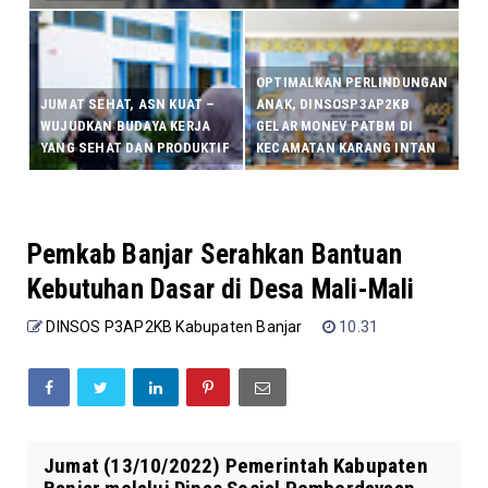
OPTIMALKAN PERLINDUNGAN
JUMAT SEHAT, ASN KUAT –
ANAK, DINSOSP3AP2KB
WUJUDKAN BUDAYA KERJA
GELAR MONEV PATBM DI
YANG SEHAT DAN PRODUKTIF
KECAMATAN KARANG INTAN
Pemkab Banjar Serahkan Bantuan
Kebutuhan Dasar di Desa Mali-Mali
DINSOS P3AP2KB Kabupaten Banjar
10.31
Jumat (13/10/2022) Pemerintah Kabupaten