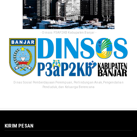
- Dinsos P3AP2KB Kabupaten Banjar -
Dinas Sosial Pemberdayaan Perempuan, Perlindungan Anak, Pengendalian
Penduduk, dan Keluarga Berencana
KIRIM PESAN