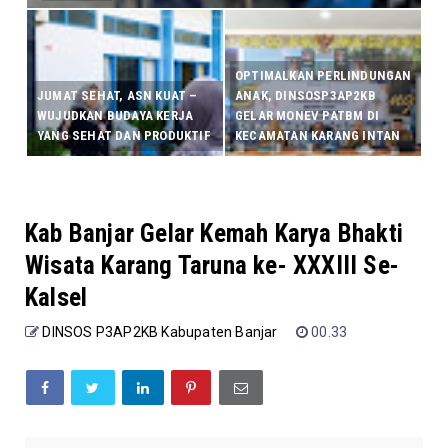
OPTIMALKAN PERLINDUNGAN
JUMAT SEHAT, ASN KUAT –
ANAK, DINSOSP3AP2KB
WUJUDKAN BUDAYA KERJA
GELAR MONEV PATBM DI
YANG SEHAT DAN PRODUKTIF
KECAMATAN KARANG INTAN
Kab Banjar Gelar Kemah Karya Bhakti
Wisata Karang Taruna ke- XXXIII Se-
Kalsel
DINSOS P3AP2KB Kabupaten Banjar
00.33