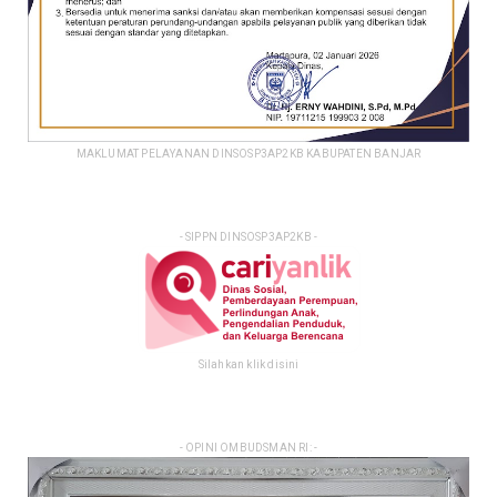
MAKLUMAT PELAYANAN DINSOSP3AP2KB KABUPATEN BANJAR
- SIPPN DINSOSP3AP2KB -
Silahkan klik disini
- OPINI OMBUDSMAN RI: -