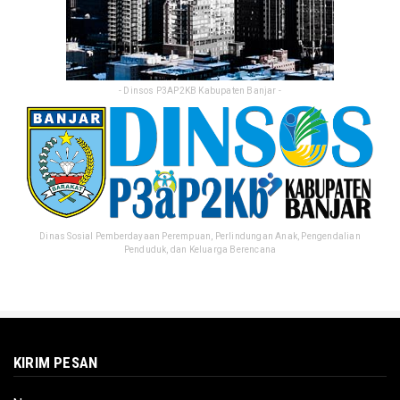
- Dinsos P3AP2KB Kabupaten Banjar -
Dinas Sosial Pemberdayaan Perempuan, Perlindungan Anak, Pengendalian
Penduduk, dan Keluarga Berencana
KIRIM PESAN