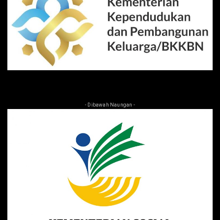
- Dibawah Naungan -