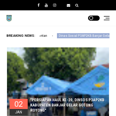
BREAKING NEWS:
Dinas Sosial P3AP2KB Banjar Gelar Rapat Koordinasi Forum Anak Daera
"PERSIAPAN HAUL KE-20, DINSOS P3AP2KB
02
KABUPATEN BANJAR GELAR GOTONG
ROYONG"
JAN