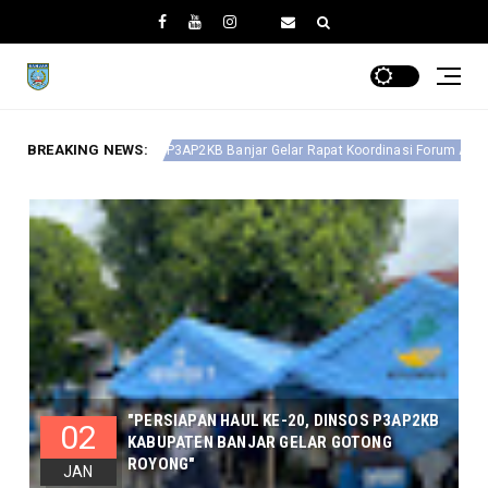
BREAKING NEWS:
Tingkatkan Ekonomi
2KB Banjar Gelar Rapat Koordinasi Forum Anak Daerah
"PERSIAPAN HAUL KE-20, DINSOS P3AP2KB
02
KABUPATEN BANJAR GELAR GOTONG
ROYONG"
JAN