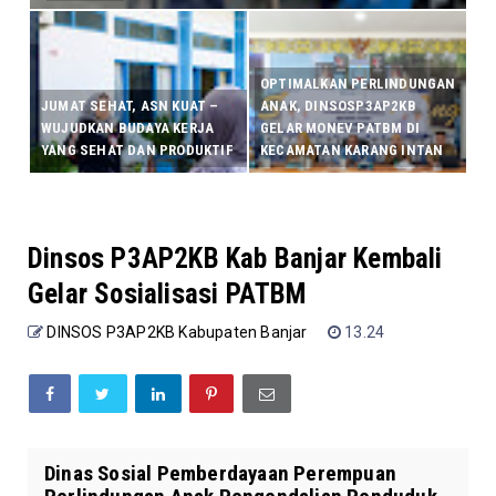
OPTIMALKAN PERLINDUNGAN
JUMAT SEHAT, ASN KUAT –
ANAK, DINSOSP3AP2KB
WUJUDKAN BUDAYA KERJA
GELAR MONEV PATBM DI
YANG SEHAT DAN PRODUKTIF
KECAMATAN KARANG INTAN
Dinsos P3AP2KB Kab Banjar Kembali
Gelar Sosialisasi PATBM
DINSOS P3AP2KB Kabupaten Banjar
13.24
Dinas Sosial Pemberdayaan Perempuan