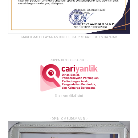
MAKLUMAT PELAYANAN DINSOSP3AP2KB KABUPATEN BANJAR
- SIPPN DINSOSP3AP2KB -
Silahkan klik disini
- OPINI OMBUDSMAN RI: -