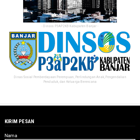
- Dinsos P3AP2KB Kabupaten Banjar -
Dinas Sosial Pemberdayaan Perempuan, Perlindungan Anak, Pengendalian
Penduduk, dan Keluarga Berencana
KIRIM PESAN
Nama