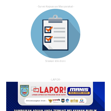
- Survei Kepuasan Masyarakat -
Silakan klik disni
- LAPOR -