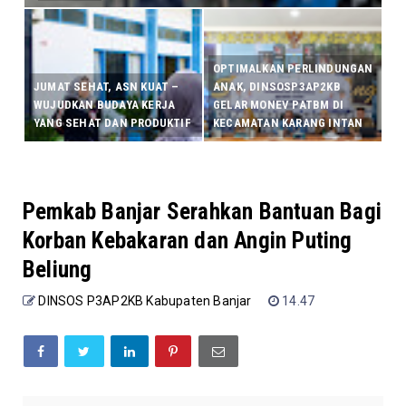
OPTIMALKAN PERLINDUNGAN
JUMAT SEHAT, ASN KUAT –
ANAK, DINSOSP3AP2KB
WUJUDKAN BUDAYA KERJA
GELAR MONEV PATBM DI
YANG SEHAT DAN PRODUKTIF
KECAMATAN KARANG INTAN
Pemkab Banjar Serahkan Bantuan Bagi
Korban Kebakaran dan Angin Puting
Beliung
DINSOS P3AP2KB Kabupaten Banjar
14.47