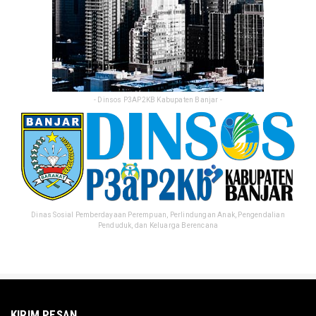
- Dinsos P3AP2KB Kabupaten Banjar -
Dinas Sosial Pemberdayaan Perempuan, Perlindungan Anak, Pengendalian
Penduduk, dan Keluarga Berencana
KIRIM PESAN