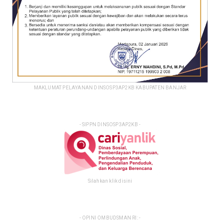
MAKLUMAT PELAYANAN DINSOSP3AP2KB KABUPATEN BANJAR
- SIPPN DINSOSP3AP2KB -
Silahkan klik disini
- OPINI OMBUDSMAN RI: -